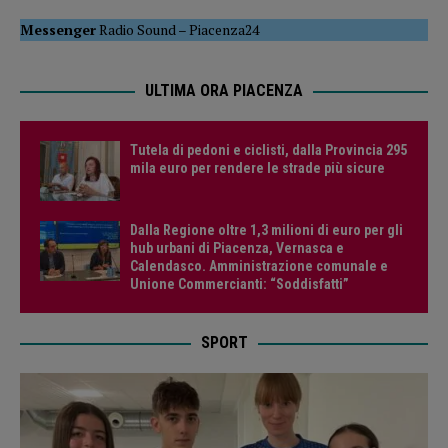
Messenger
Radio Sound
–
Piacenza24
ULTIMA ORA PIACENZA
Tutela di pedoni e ciclisti, dalla Provincia 295
mila euro per rendere le strade più sicure
Dalla Regione oltre 1,3 milioni di euro per gli
hub urbani di Piacenza, Vernasca e
Calendasco. Amministrazione comunale e
Unione Commercianti: “Soddisfatti”
SPORT