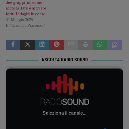
due gruppi: un uomo
accoltellato e altri tre
feriti. Indagini in corso
31 Maggio 2025
In "Cronaca Piacenza"
ASCOLTA RADIO SOUND
Seleziona il canale...