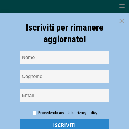
×
Iscriviti per rimanere
aggiornato!
HOME
NOTIZIE
CRONACA PIACENZA
Violenta
Procedendo accetti la privacy policy
rissa in via Colombo, nei guai due senegalesi
Violenta rissa in via Colombo, nei guai