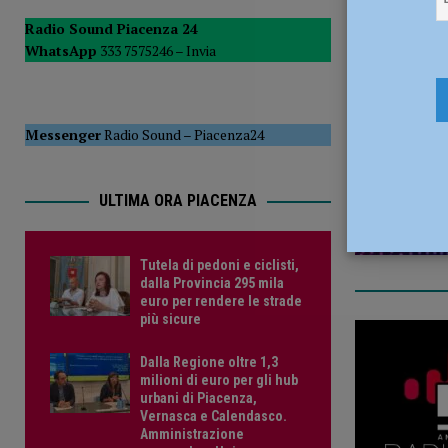
del Consiglio
POLITICA
Radio Sound Piacenza 24
WhatsApp
333 7575246 –
Invia
[ 5 Agosto 2026 ]
Tutela di pedoni e ciclisti, dalla Provinc
18 Settemb
Messenger
Radio Sound
–
Piacenza24
ULTIMA ORA PIACENZA
Tutela di pedoni e ciclisti,
dalla Provincia 295 mila
euro per rendere le strade
più sicure
Dalla Regione oltre 1,3
milioni di euro per gli hub
urbani di Piacenza,
Vernasca e Calendasco.
Amministrazione