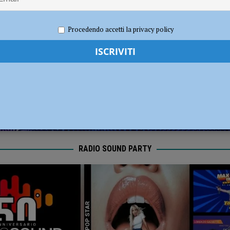
ia 295 mila euro per rendere le strade più sicure
ATTUALITÀ
re 2020
Redazione MC
Cronaca Piacenza
Procedendo accetti la privacy policy
RADIO SOUND PARTY