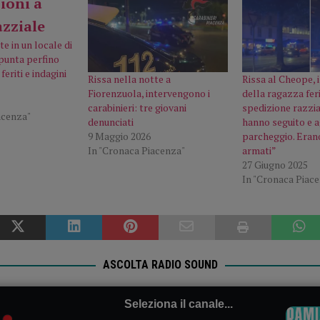
te in un locale di
spunta perfino
eriti e indagini
Rissa nella notte a
Rissa al Cheope, 
Fiorenzuola, intervengono i
della ragazza fer
carabinieri: tre giovani
spedizione razzial
acenza"
denunciati
hanno seguito e a
9 Maggio 2026
parcheggio. Erano
In "Cronaca Piacenza"
armati”
27 Giugno 2025
In "Cronaca Piac
ASCOLTA RADIO SOUND
Seleziona il canale...