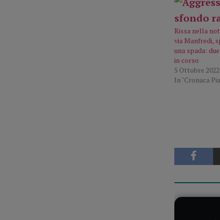
Rissa nella not
via Manfredi, 
una spada: due f
in corso
5 Ottobre 2022
In "Cronaca Pi