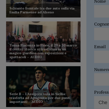
Nome
Cogno
Email
Numer
Profes