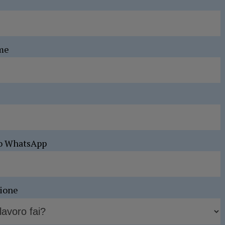
me
o WhatsApp
sione