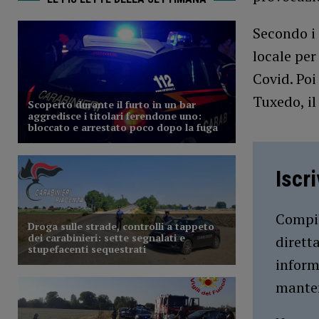
Secondo i
locale per
Covid. Poi
Tuxedo, il
Iscr
Compil
dirett
inform
manten