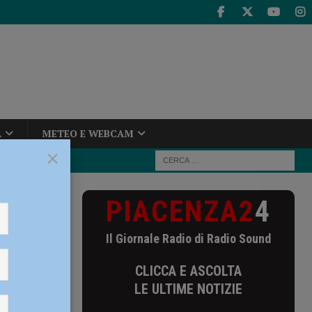
A
METEO E WEBCAM
×
PIACENZA2
4
i i presunti
Il Giornale Radio di Radio Sound
sunti
CLICCA E ASCOLTA
tra
LE ULTIME NOTIZIE