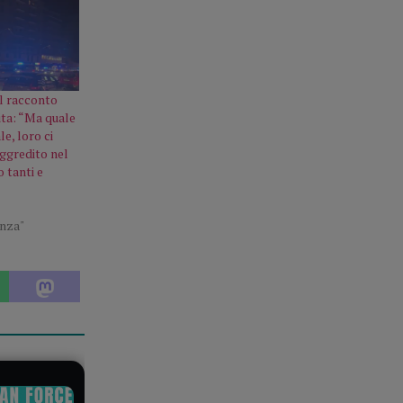
il racconto
ita: “Ma quale
e, loro ci
ggredito nel
 tanti e
enza"