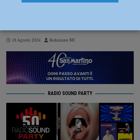
“Visconti e Sforza: i segreti del potere”,
la storia diventa spettacolo a
Pizzighettone il 24 agosto
18 Agosto 2024
Redazione MC
RADIO SOUND PARTY