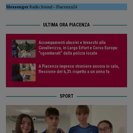
Messenger
Radio Sound
–
Piacenza24
ULTIMA ORA PIACENZA
Accampamenti abusivi e bivacchi alla
Cavallerizza, in Largo Erfurt e Corso Europa:
“sgomberati” dalla polizia locale
A Piacenza imprese straniere ancora in calo,
flessione del 6,3% rispetto a un anno fa
SPORT