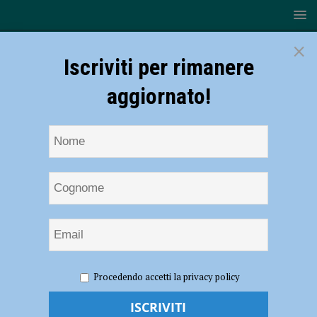
×
Iscriviti per rimanere
aggiornato!
HOME
NOTIZIE
EVENTI A PIACENZA
“Visconti e
Procedendo accetti la privacy policy
Sforza: i segreti del potere”, la storia diventa spettacolo a
Pizzighettone il 24 agosto