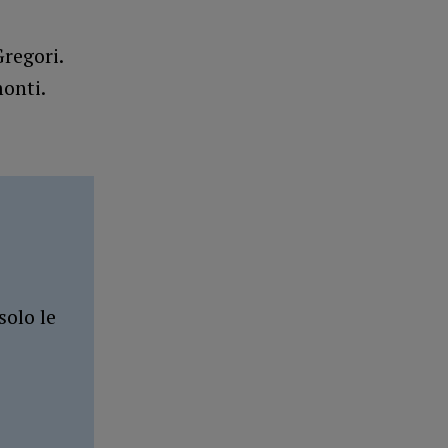
regori.
onti.
solo le