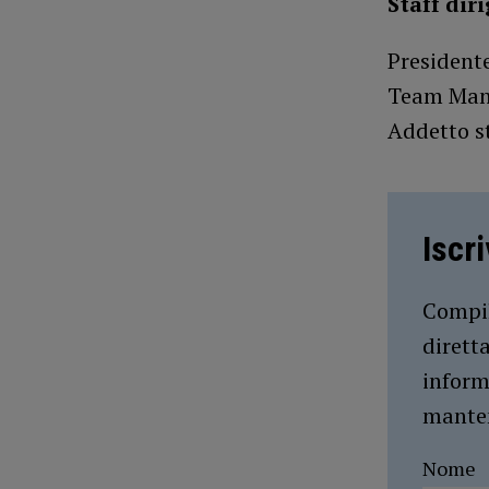
Staff dir
Presidente
Team Mana
Addetto s
Iscr
Compil
dirett
inform
manten
Nome