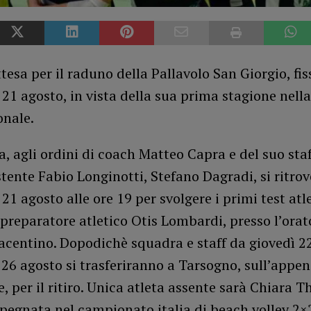
ttesa per il raduno della Pallavolo San Giorgio, fis
21 agosto, in vista della sua prima stagione nella
onale.
, agli ordini di coach Matteo Capra e del suo sta
stente Fabio Longinotti, Stefano Dagradi, si ritro
21 agosto alle ore 19 per svolgere i primi test atlet
 preparatore atletico Otis Lombardi, presso l’orat
acentino. Dopodichè squadra e staff da giovedì 2
26 agosto si trasferiranno a Tarsogno, sull’appen
 per il ritiro. Unica atleta assente sarà Chiara Th
egnata nel campionato italia di beach volley 2×2