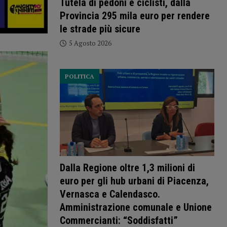
Tutela di pedoni e ciclisti, dalla
Provincia 295 mila euro per rendere
le strade più sicure
5 Agosto 2026
POLITICA
Dalla Regione oltre 1,3 milioni di
euro per gli hub urbani di Piacenza,
Vernasca e Calendasco.
Amministrazione comunale e Unione
Commercianti: “Soddisfatti”