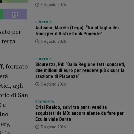
5 Agosto 2026
POLITICA
Autismo, Murelli (Lega): “No al taglio dei
sato per
fondi per il Distretto di Ponente”
 terza
5 Agosto 2026
POLITICA
Sicurezza, Pd: “Dalla Regione fatti concreti,
ff, formato
due milioni di euro per rendere più sicura la
verà
stazione di Piacenza”
5 Agosto 2026
ici, agli
orio di San
ECONOMIA
2 a
Crisi Realco, salvi tre punti vendita
ino
acquistati da MD: ancora niente da fare per
Ecu in viale Dante
ery,
5 Agosto 2026
; la