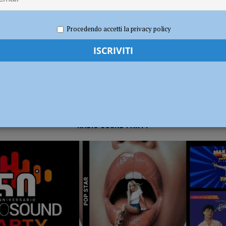
2024
Carlofilippo Vardelli
Notizie
,
Sport
,
Volley
dI): “Verificare subito la situazione nella provincia di Piacenza”
POLITICA
Procedendo accetti la privacy policy
RADIO SOUND PARTY