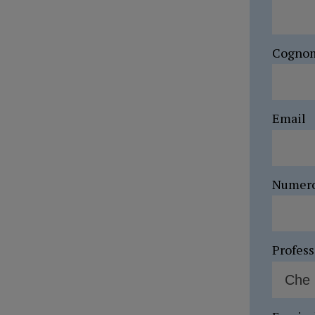
Cogno
Email
Numer
Profes