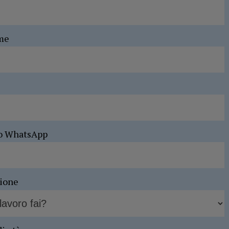
me
o WhatsApp
sione