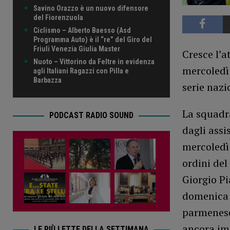
Savino Orazzo è un nuovo difensore
del Fiorenzuola
Ciclismo – Alberto Baesso (Asd
Programma Auto) è il “re” del Giro del
Friuli Venezia Giulia Master
Cresce l’a
Nuoto – Vittorino da Feltre in evidenza
mercoledì 
agli Italiani Ragazzi con Pilla e
Barbazza
serie nazi
La squadra
PODCAST RADIO SOUND
dagli assi
mercoledì 
ordini del
Giorgio Pi
domenica 
parmenese,
ancora imp
LE PIÙ LETTE DELLA SETTIMANA