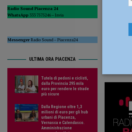
20 Agosto 
POLITICA
Radio Sound Piacenza 24
WhatsApp
333 7575246 –
Invia
[ 5 Agosto 2026 ]
Caldo estremo e asili nido, Tagliaferri (F
Messenger
Radio Sound
–
Piacenza24
ULTIMA ORA PIACENZA
Tutela di pedoni e ciclisti,
dalla Provincia 295 mila
euro per rendere le strade
più sicure
Dalla Regione oltre 1,3
milioni di euro per gli hub
urbani di Piacenza,
Vernasca e Calendasco.
Amministrazione