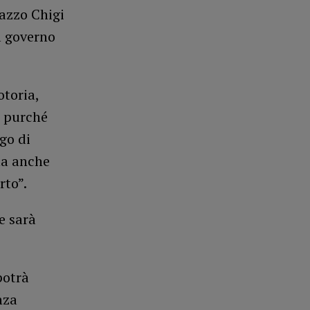
lazzo Chigi
l governo
toria,
e purché
go di
 ma anche
rto”.
e sarà
potrà
nza