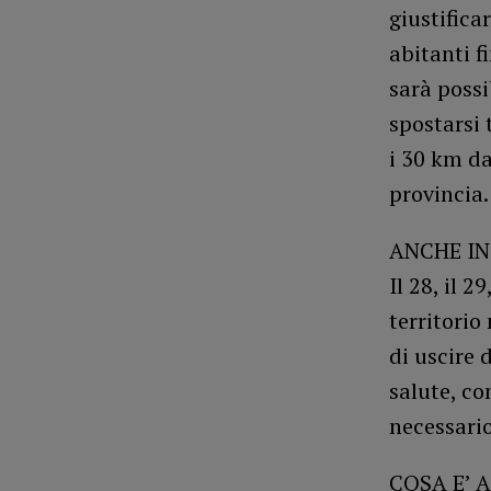
giustifica
abitanti f
sarà possi
spostarsi 
i 30 km da
provincia
ANCHE IN
Il 28, il 
territorio
di uscire 
salute, co
necessario
COSA E’ 