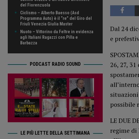
del Fiorenzuola
Ciclismo – Alberto Baesso (Asd
Programma Auto) è il “re” del Giro del
Friuli Venezia Giulia Master
Dal 24 dic
Nuoto – Vittorino da Feltre in evidenza
e prefesti
agli Italiani Ragazzi con Pilla e
Barbazza
SPOSTAMEN
26, 27, 31
PODCAST RADIO SOUND
spostament
all’intern
situazioni
possibile 
LE DUE D
regime di 
LE PIÙ LETTE DELLA SETTIMANA