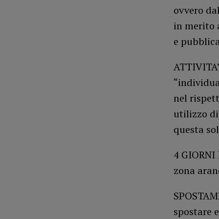
ovvero dal
in merito 
e pubblica
ATTIVITA’
“individua
nel rispet
utilizzo d
questa sol
4 GIORNI 
zona aranc
SPOSTAMEN
spostare 