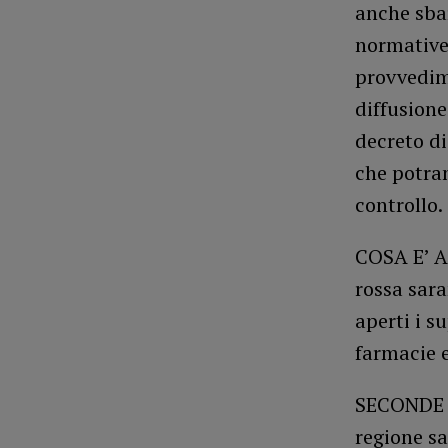
anche sbar
normative 
provvedime
diffusione
decreto di
che potran
controllo.
COSA E’ A
rossa sara
aperti i s
farmacie e
SECONDE C
regione sa