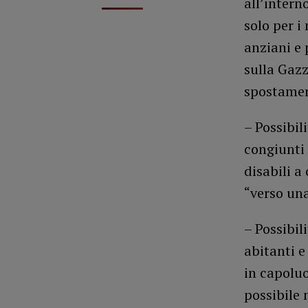
all’intern
solo per i
anziani e 
sulla Gazz
spostamen
– Possibil
congiunti 
disabili a
“verso una
– Possibil
abitanti e
in capoluo
possibile 