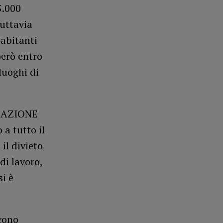
5.000
Tuttavia
 abitanti
però entro
luoghi di
CAZIONE
 a tutto il
il divieto
di lavoro,
i è
gono