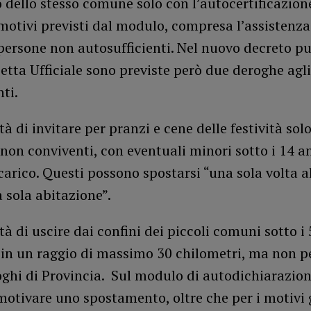
o dello stesso comune solo con l’autocertificazio
 motivi previsti dal modulo, compresa l’assistenza
persone non autosufficienti. Nel nuovo decreto p
etta Ufficiale sono previste però due deroghe agli
ti.
ità di invitare per pranzi e cene delle festività sol
non conviventi, con eventuali minori sotto i 14 a
 carico. Questi possono spostarsi “una sola volta a
 sola abitazione”.
ità di uscire dai confini dei piccoli comuni sotto i
 in un raggio di massimo 30 chilometri, ma non pe
ghi di Provincia. Sul modulo di autodichiarazion
motivare uno spostamento, oltre che per i motivi g