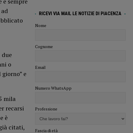
ne e sempre
 ad
RICEVI VIA MAIL LE NOTIZIE DI PIACENZA
ubblicato
Nome
Cognome
o due
nni o
Email
l giorno” e
Numero WhatsApp
 5 mila
r recarsi
Professione
e è
ià citati,
Fascia di età