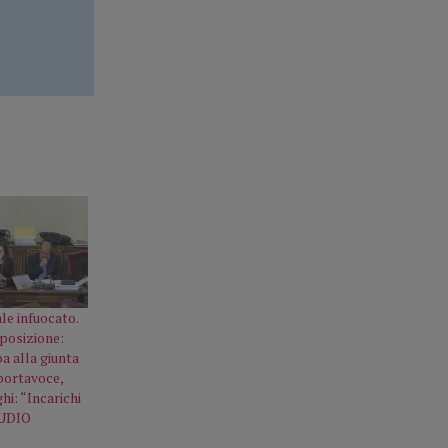
le infuocato.
posizione:
a alla giunta
portavoce,
i: “Incarichi
AUDIO