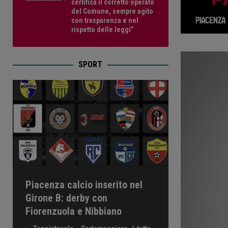
certifica il corretto operato
del Comune, sempre agito
con trasparenza e nel
rispetto delle leggi”
SPORT
Piacenza calcio inserito nel
Girone B: derby con
Fiorenzuola e Nibbiano