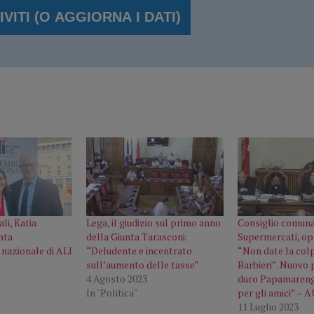
li, Katia
Lega, il giudizio sul primo anno
Consiglio comuna
nta
della Giunta Tarasconi:
Supermercati, op
 nazionale di ALI
“Deludente e incentrato
“Non date la colp
sull’aumento delle tasse”
Barbieri”. Nuovo 
4 Agosto 2023
duro Papamarengh
In "Politica"
per gli amici” – 
11 Luglio 2023