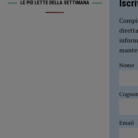
Iscr
LE PIÙ LETTE DELLA SETTIMANA
Compil
dirett
inform
manten
Nome
Cogno
Email