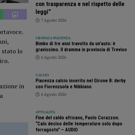
con trasparenza e nel rispetto delle
leggi”
7 Agosto 2026
ortavoce.
CRONACA PIACENZA
nni,
Bimbo di tre anni travolto da un’auto: è
gravissimo. Il dramma in provincia di Treviso
 stato lo
6 Agosto 2026
ico.
CALCIO
Piacenza calcio inserito nel Girone B: derby
azione in
con Fiorenzuola e Nibbiano
6 Agosto 2026
la
ATTUALITÀ
Fine del caldo africano, Paolo Corazzon:
“Calo deciso delle temperature solo dopo
ferragosto” – AUDIO