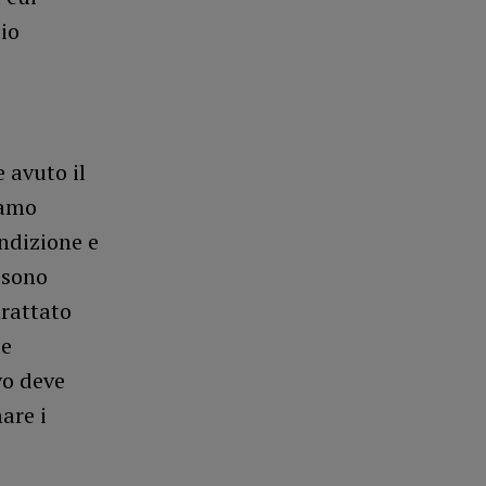
dio
 avuto il
vamo
ndizione e
 sono
trattato
 e
vo deve
are i