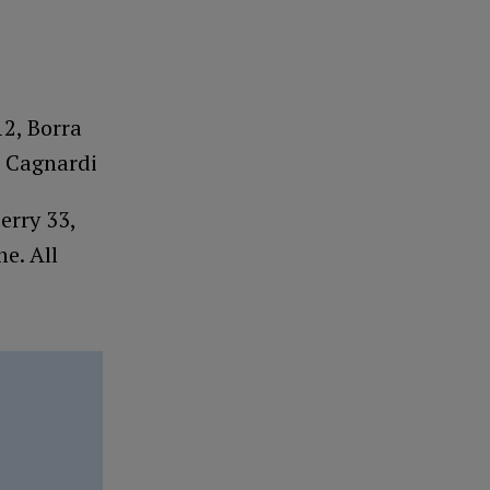
12, Borra
l. Cagnardi
erry 33,
ne. All