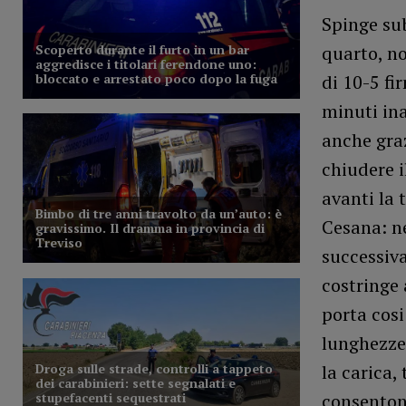
Spinge sub
quarto, no
di 10-5 fi
minuti in
anche graz
chiudere i
avanti la 
Cesana: n
successiv
costringe 
porta cosi
lunghezze 
la carica,
consentono