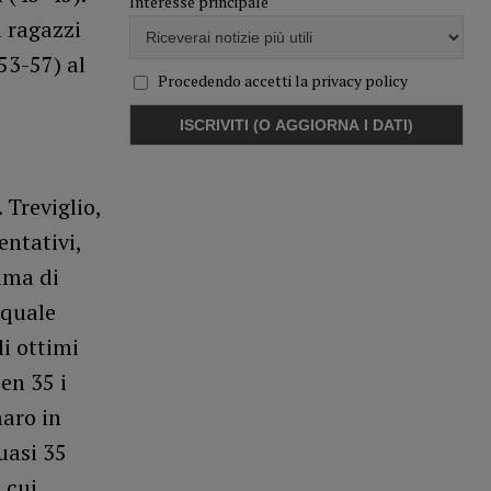
Interesse principale
i ragazzi
53-57) al
Procedendo accetti la privacy policy
 Treviglio,
entativi,
ima di
 quale
li ottimi
en 35 i
maro in
uasi 35
 cui