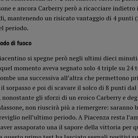
ne e ancora Carberry però a ricacciare indietro 
i, mantenendo un risicato vantaggio di 4 punti (
l periodo.
iodo di fuoco
piacentino si spegne però negli ultimi dieci minuti.
 quel momento aveva segnato solo 4 triple su 24 t
bombe una successiva all’altra che permettono pr
 il sorpasso e poi di scavare il solco di 8 punti dal
, nonostante gli sforzi di un eroico Carberry e deg
assone, non riuscirà più a riemergere: saranno b
reviglio nell’ultimo periodo. A Piacenza resta l’a
aver assaporato una il sapore della vittoria per q
 questo primo test ha lasciato segnali positivi su