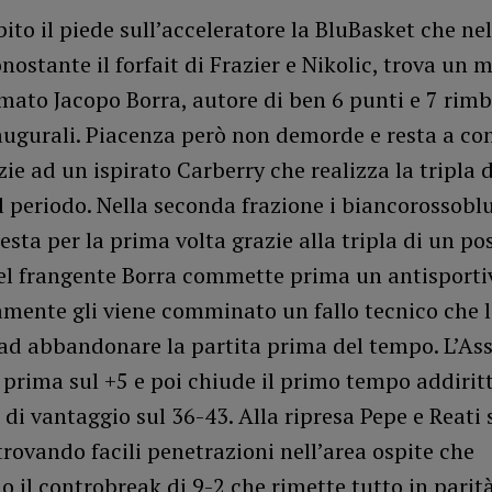
ito il piede sull’acceleratore la BluBasket che ne
nostante il forfait di Frazier e Nikolic, trova un 
rmato Jacopo Borra, autore di ben 6 punti e 7 rimb
augurali. Piacenza però non demorde e resta a co
ie ad un ispirato Carberry che realizza la tripla d
l periodo. Nella seconda frazione i biancorossob
testa per la prima volta grazie alla tripla di un po
el frangente Borra commette prima un antisporti
amente gli viene comminato un fallo tecnico che 
ad abbandonare la partita prima del tempo. L’Ass
 prima sul +5 e poi chiude il primo tempo addirit
di vantaggio sul 36-43. Alla ripresa Pepe e Reati
 trovando facili penetrazioni nell’area ospite che
 il controbreak di 9-2 che rimette tutto in parità