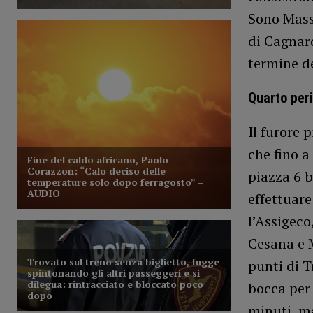
Sono Masso
di Cagnard
termine de
Quarto per
Il furore 
che fino a
piazza 6 
effettuare
l’Assigeco
Cesana e M
punti di T
bocca per 
minuti, ma