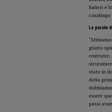
Salieri e 
casalingo
Le parole d
“Abbiamo 
giusto spi
costruire.
sicuramen
state in l
della prim
dobbiamo f
essere que
passi avan