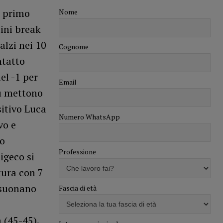
l primo
Nome
mini break
alzi nei 10
Cognome
ntatto
el -1 per
Email
lu mettono
sitivo Luca
Numero WhatsApp
vo e
lo
Professione
igeco si
tura con 7
 suonano
Fascia di età
 (45-45).