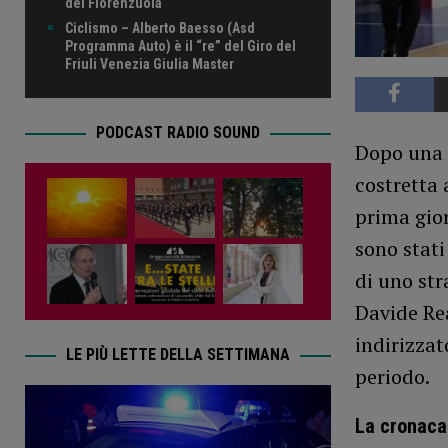
del Fiorenzuola
Ciclismo – Alberto Baesso (Asd
Programma Auto) è il “re” del Giro del
Friuli Venezia Giulia Master
PODCAST RADIO SOUND
Dopo una 
costretta 
prima gior
sono stati
di uno str
Davide Re
indirizzat
LE PIÙ LETTE DELLA SETTIMANA
periodo.
La cronaca 