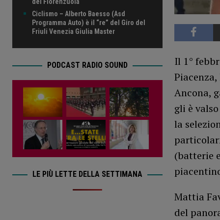
del Fiorenzuola
Ciclismo – Alberto Baesso (Asd
Programma Auto) è il “re” del Giro del
Friuli Venezia Giulia Master
Il 1° febb
PODCAST RADIO SOUND
Piacenza, 
Ancona, g
gli è vals
la selezio
particolar
(batterie 
piacentino
LE PIÙ LETTE DELLA SETTIMANA
Mattia Fav
del panora