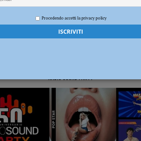
 2025
Carlofilippo Vardelli
Atletica
,
Notizie
,
Sport
sul deflusso ecologico non possono mettere in ginocchio gli agricoltori”
Procedendo accetti la privacy policy
RADIO SOUND PARTY