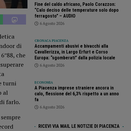
Fine del caldo africano, Paolo Corazzon:
“Calo deciso delle temperature solo dopo
ferragosto” – AUDIO
6 Agosto 2026
letica
CRONACA PIACENZA
ndoor di
Accampamenti abusivi e bivacchi alla
Cavallerizza, in Largo Erfurt e Corso
 6″88, che
Europa: “sgomberati” dalla polizia locale
a superare
6 Agosto 2026
ta
e turni
ECONOMIA
A Piacenza imprese straniere ancora in
o al
calo, flessione del 6,3% rispetto a un anno
fa
di farlo.
6 Agosto 2026
i sempre
ecord
RICEVI VIA MAIL LE NOTIZIE DI PIACENZA