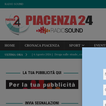
RADIO SOUND
HOME
CRONACA PIACENZA
SPORT
EVENT
[ 6 Agosto 2026 ]
Droga sulle strade, controlli a tappeto de
ULTIMA ORA
PIACENZA
HOME
[ 6 Agosto 2026 ]
Bimbo di tre anni travolto da un’auto: è
LA TUA PUBBLICITÀ QUI
Campionati It
[ 6 Agosto 2026 ]
Piacenza calcio inserito nel Girone B: d
Atletic
[ 6 Agosto 2026 ]
Fine del caldo africano, Paolo Corazzo
Italian
ATTUALITÀ
INVIA SEGNALAZIONI
[ 6 Agosto 2026 ]
Accampamenti abusivi e bivacchi alla Cav