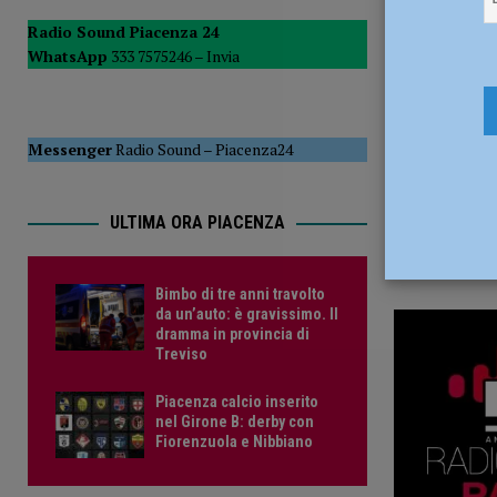
4 Febbraio
CRONACA PIACENZA
Radio Sound Piacenza 24
WhatsApp
333 7575246 –
Invia
[ 6 Agosto 2026 ]
Crisi idrica, Murelli (Lega): “Le regole 
POLITICA
Messenger
Radio Sound
–
Piacenza24
ULTIMA ORA PIACENZA
Bimbo di tre anni travolto
da un’auto: è gravissimo. Il
dramma in provincia di
Treviso
Piacenza calcio inserito
nel Girone B: derby con
Fiorenzuola e Nibbiano