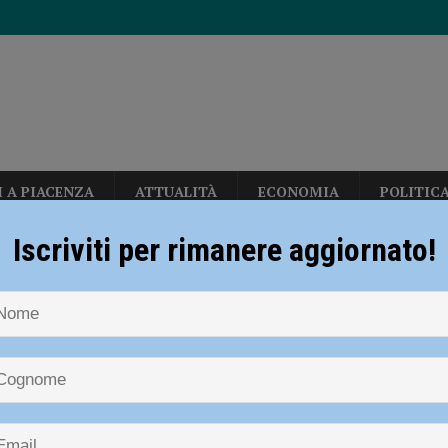
I A PIACENZA
ATTUALITÀ
ECONOMIA
POLITIC
i carabinieri: sette segnalati e stupefacenti sequestrati
CRONACA
Iscriviti per rimanere aggiornato!
NOTIZIE
SPORT
ATLETICA
Atletica – Piacenza, Mattia Favar
 gravissimo. Il dramma in provincia di Treviso
CRONACA PIACENZA
aliani Promesse Indoor di Ancona
erby con Fiorenzuola e Nibbiano
CALCIO
a – Piacenza, Mattia Favari ai Camp
n: “Calo deciso delle temperature solo dopo ferragosto” – AUDIO
i Promesse Indoor di Ancona
allerizza, in Largo Erfurt e Corso Europa: “sgomberati” dalla polizia locale