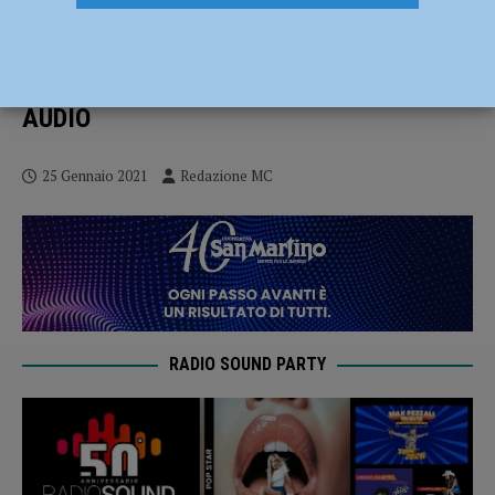
Atto vandalico in un bar a Piacenza,
Marco il titolare: “Il periodo è brutto, ora
si aggiunge anche un altro danno” –
AUDIO
25 Gennaio 2021
Redazione MC
RADIO SOUND PARTY