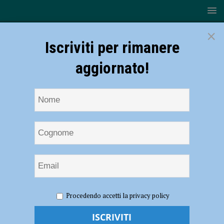
×
Iscriviti per rimanere
aggiornato!
HOME
NOTIZIE
CRONACA PIACENZA
Atto
Procedendo accetti la privacy policy
vandalico in un bar a Piacenza, Marco il titolare: “Il periodo è brutto,
ora si aggiunge anche un altro danno” – AUDIO