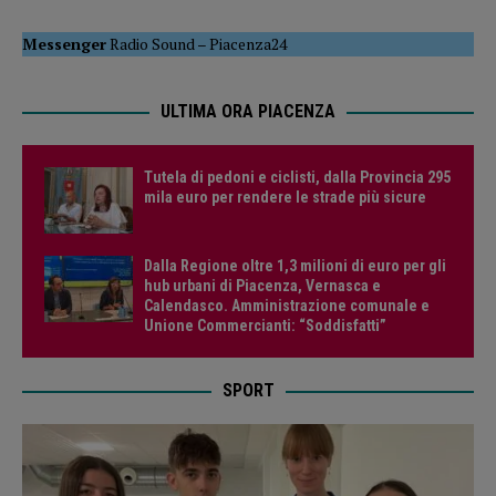
Messenger
Radio Sound
–
Piacenza24
ULTIMA ORA PIACENZA
Tutela di pedoni e ciclisti, dalla Provincia 295
mila euro per rendere le strade più sicure
Dalla Regione oltre 1,3 milioni di euro per gli
hub urbani di Piacenza, Vernasca e
Calendasco. Amministrazione comunale e
Unione Commercianti: “Soddisfatti”
SPORT