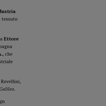
dustria
l tessuto
 a
Ettore
mpagna
A.
, che
triale
 Rovellini,
Galileo
.
ign