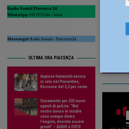
[ 5 Agosto 2026 ]
Savino Orazzo è un nuovo difensore de
Radio Sound Piacenza 24
WhatsApp
333 7575246 –
Invia
24 Settemb
Messenger
Radio Sound
–
Piacenza24
ULTIMA ORA PIACENZA
Imprese femminili ancora
in calo nel Piacentino,
flessione del 2,2 per cento
Giuramento per 232 nuovi
agenti di polizia: “Nel
nostro lavoro le insidie
sono sempre dietro
l’angolo, dovrete essere
pronti” – AUDIO e FOTO