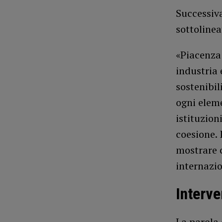
Successiv
sottoline
«Piacenza 
industria 
sostenibil
ogni eleme
istituzion
coesione. 
mostrare c
internazio
Interve
La parola