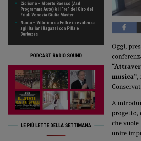
Ciclismo – Alberto Baesso (Asd
Programma Auto) è il “re” del Giro del
Friuli Venezia Giulia Master
Nuoto – Vittorino da Feltre in evidenza
agli Italiani Ragazzi con Pilla e
Barbazza
Oggi, pres
conferenz
PODCAST RADIO SOUND
“Attraver
musica”
,
Conservato
A introdur
progetto, 
che vuole
LE PIÙ LETTE DELLA SETTIMANA
unire impr