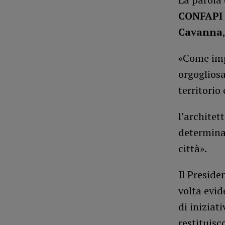
CONFAPI 
Cavanna
«Come imp
orgogliosa
territorio
l’architet
determinaz
città».
Il Preside
volta evi
di iniziat
restituisc