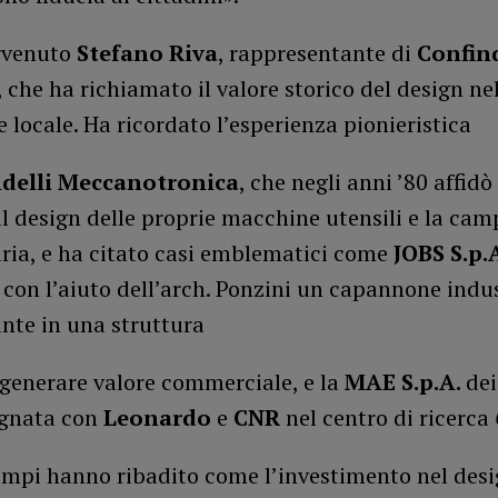
ervenuto
Stefano Riva
, rappresentante di
Confin
, che ha richiamato il valore storico del design ne
e locale. Ha ricordato l’esperienza pionieristica
delli Meccanotronica
, che negli anni ’80 affidò
il design delle proprie macchine utensili e la ca
ria, e ha citato casi emblematici come
JOBS S.p.
con l’aiuto dell’arch. Ponzini un capannone indus
ante in una struttura
 generare valore commerciale, e la
MAE S.p.A.
dei
gnata con
Leonardo
e
CNR
nel centro di ricerca
empi hanno ribadito come l’investimento nel des