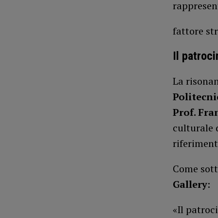
rappresen
fattore st
Il patroci
La risonan
Politecn
Prof. Fra
culturale 
riferiment
Come sott
Gallery
:
«Il patroc