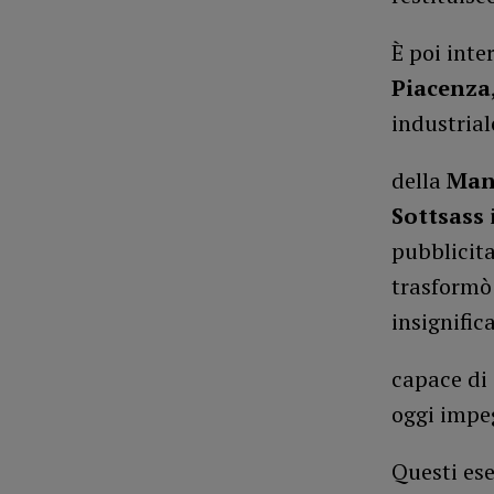
È poi int
Piacenza
industrial
della
Man
Sottsass
pubblicita
trasformò 
insignific
capace di
oggi impe
Questi es