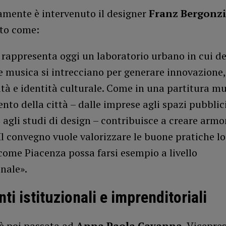
amente è intervenuto il designer
Franz Bergonzi
ato come:
rappresenta oggi un laboratorio urbano in cui de
e musica si intrecciano per generare innovazione,
ità e identità culturale. Come in una partitura mu
nto della città – dalle imprese agli spazi pubblici
i agli studi di design – contribuisce a creare armo
Il convegno vuole valorizzare le buone pratiche lo
ome Piacenza possa farsi esempio a livello
nale».
nti istituzionali e imprenditoriali
 è poi passata ad
Anna Paola Cavanna
, Vicepre