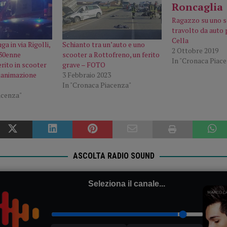
Ragazzo su uno 
travolto da auto p
Cella
a in via Rigolli,
Schianto tra un’auto e uno
2 Ottobre 2019
 30enne
scooter a Rottofreno, un ferito
In "Cronaca Piac
erito in scooter
grave – FOTO
Rianimazione
3 Febbraio 2023
In "Cronaca Piacenza"
acenza"
ASCOLTA RADIO SOUND
Seleziona il canale...