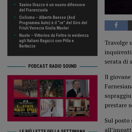
Savino Orazzo è un nuovo difensore
del Fiorenzuola
Ciclismo – Alberto Baesso (Asd
Programma Auto) è il “re” del Giro del
Friuli Venezia Giulia Master
Nuoto – Vittorino da Feltre in evidenza
agli Italiani Ragazzi con Pilla e
Travolge u
Barbazza
inquirenti
serata di 
PODCAST RADIO SOUND
Il giovane
Farnesian
sopraggiun
prestare s
Sul posto 
all’impatt
LE PIÙ LETTE DELLA SETTIMANA