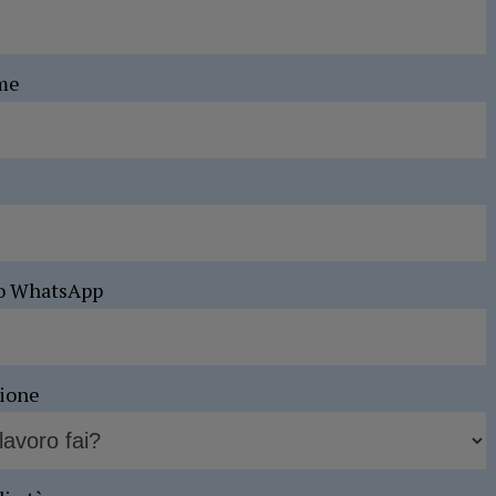
me
o WhatsApp
sione