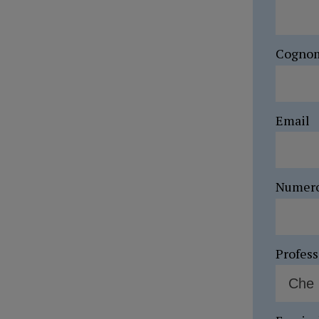
Cogno
Email
Numer
Profes