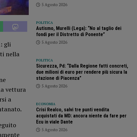
5 Agosto 2026
POLITICA
Autismo, Murelli (Lega): “No al taglio dei
fondi per il Distretto di Ponente”
5 Agosto 2026
 gli
ti nella
POLITICA
Sicurezza, Pd: “Dalla Regione fatti concreti,
due milioni di euro per rendere più sicura la
stazione di Piacenza”
one
5 Agosto 2026
a vettura
rsi a
ECONOMIA
ntanato.
Crisi Realco, salvi tre punti vendita
acquistati da MD: ancora niente da fare per
Ecu in viale Dante
seguito
5 Agosto 2026
samente