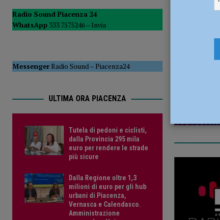
POLITICA
Radio Sound Piacenza 24
WhatsApp
333 7575246 –
Invia
[ 5 Agosto 2026 ]
Caldo estremo e asili nido, Tagliaferri (F
14 Giugno 
Messenger
Radio Sound
–
Piacenza24
ULTIMA ORA PIACENZA
Tutela di pedoni e ciclisti,
dalla Provincia 295 mila
euro per rendere le strade
più sicure
Dalla Regione oltre 1,3
milioni di euro per gli hub
urbani di Piacenza,
Vernasca e Calendasco.
Amministrazione