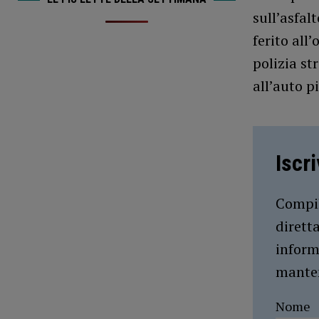
sull’asfal
ferito all
polizia st
all’auto p
Iscr
Compil
dirett
inform
manten
Nome