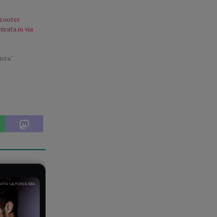
scooter
irata in via
enza"