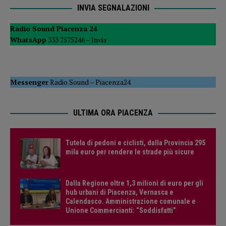
INVIA SEGNALAZIONI
Radio Sound Piacenza 24
WhatsApp
333 7575246 –
Invia
Messenger
Radio Sound
–
Piacenza24
ULTIMA ORA PIACENZA
Tutela di pedoni e ciclisti, dalla Provincia 295
mila euro per rendere le strade più sicure
Dalla Regione oltre 1,3 milioni di euro per gli
hub urbani di Piacenza, Vernasca e
Calendasco. Amministrazione comunale e
Unione Commercianti: “Soddisfatti”