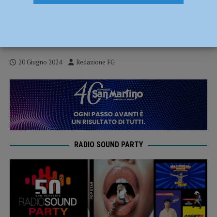
Autonomia, Murelli (Lega): “Grande
occasione per tutto il Paese, sinistra
incoerente e smemorata”
20 Giugno 2024
Redazione FG
RADIO SOUND PARTY