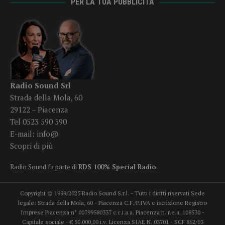
PER LA TUA PUBBLICITÀ
Radio Sound Srl
Strada della Mola, 60
29122 – Piacenza
Tel 0523 590 590
E-mail:
info@
Scopri di più
Radio Sound fa parte di
RDS 100% Special Radio
.
Copyright © 1999/2025 Radio Sound S.r.l. - Tutti i diritti riservati Sede
legale: Strada della Mola, 60 - Piacenza C.F./P.IVA e iscrizione Registro
Imprese Piacenza n° 00799580337 c.c.i.a.a. Piacenza n. r.e.a. 108530 -
Capitale sociale - € 50.000,00 i.v. Licenza SIAE N. 03701 - SCF 862/03