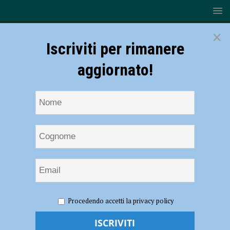
×
Iscriviti per rimanere
aggiornato!
HOME
NOTIZIE
POLITICA
Autonomia, Murelli
Procedendo accetti la privacy policy
(Lega): “Grande occasione per tutto il Paese, sinistra incoerente e
smemorata”