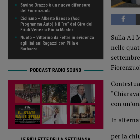
Savino Orazzo è un nuovo difensore
del Fiorenzuola
Ciclismo – Alberto Baesso (Asd
Programma Auto) è il “re” del Giro del
Friuli Venezia Giulia Master
Sulla A1 M
Nuoto – Vittorino da Feltre in evidenza
agli Italiani Ragazzi con Pilla e
nelle quat
Barbazza
settembre,
Fiorenzuo
PODCAST RADIO SOUND
Contestua
“Chiaraval
con un’ora
In alterna
per la chi
LE PIÙ LETTE DELLA SETTIMANA