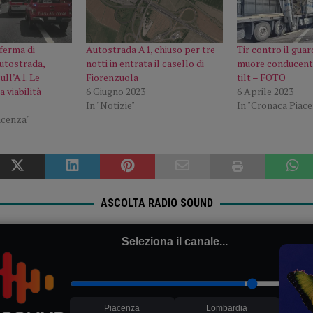
 ferma di
Autostrada A1, chiuso per tre
Tir contro il guar
autostrada,
notti in entrata il casello di
muore conducente 
sull’A1. Le
Fiorenzuola
tilt – FOTO
a viabilità
6 Giugno 2023
6 Aprile 2023
In "Notizie"
In "Cronaca Piac
acenza"
ASCOLTA RADIO SOUND
Seleziona il canale...
Piacenza
Lombardia