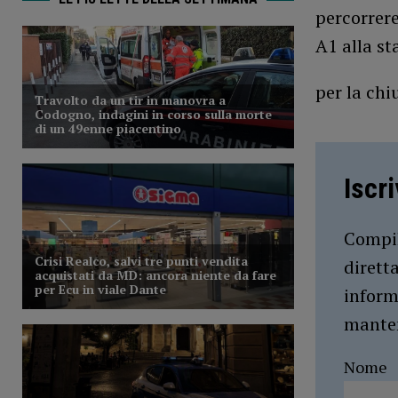
percorrere
A1 alla st
per la chi
Iscr
Compil
dirett
inform
manten
Nome