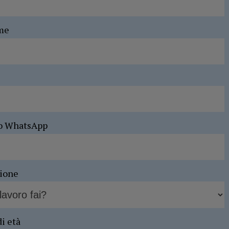
me
o WhatsApp
sione
di età