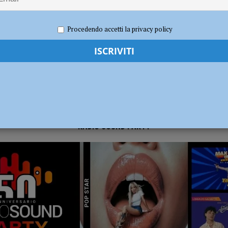
re 2025
Redazione FG
Attualità
ia 295 mila euro per rendere le strade più sicure
ATTUALITÀ
Procedendo accetti la privacy policy
RADIO SOUND PARTY