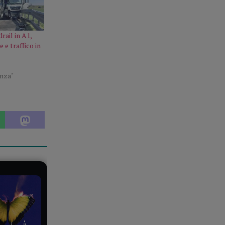
drail in A1,
e traffico in
enza"