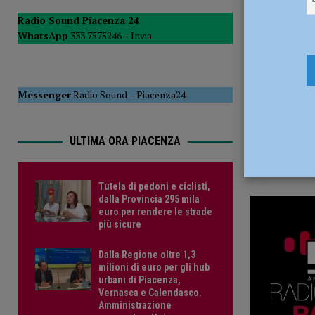
12 Settemb
del Consiglio
POLITICA
Radio Sound Piacenza 24
WhatsApp
333 7575246 –
Invia
[ 5 Agosto 2026 ]
Tutela di pedoni e ciclisti, dalla Provinc
Messenger
Radio Sound
–
Piacenza24
ULTIMA ORA PIACENZA
Tutela di pedoni e ciclisti,
dalla Provincia 295 mila
euro per rendere le strade
più sicure
Dalla Regione oltre 1,3
milioni di euro per gli hub
urbani di Piacenza,
Vernasca e Calendasco.
Amministrazione