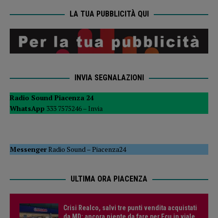
LA TUA PUBBLICITÀ QUI
INVIA SEGNALAZIONI
Radio Sound Piacenza 24
WhatsApp
333 7575246 –
Invia
Messenger
Radio Sound
–
Piacenza24
ULTIMA ORA PIACENZA
Crisi Realco, salvi tre punti vendita acquistati
da MD: ancora niente da fare per Ecu in viale