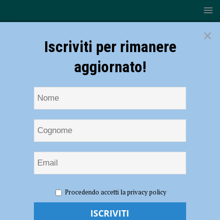
×
Iscriviti per rimanere
aggiornato!
HOME
NOTIZIE
EVENTI A PIACENZA
Bascherdeis
Procedendo accetti la privacy policy
2020 in streaming, il 25 luglio
Bascherdeis 2020 in streaming, il 25