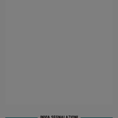
LA TUA PUBBLICITÀ QUI
INVIA SEGNALAZIONI
Radio Sound Piacenza 24
WhatsApp
333 7575246 –
Invia
Messenger
Radio Sound
–
Piacenza24
ULTIMA ORA PIACENZA