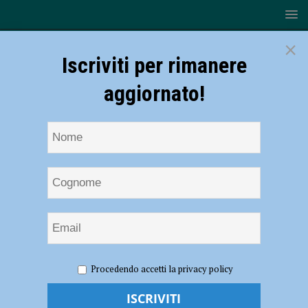
×
Iscriviti per rimanere
aggiornato!
HOME
NOTIZIE
EVENTI A PIACENZA
Procedendo accetti la privacy policy
Presentazione del volume “Mal di Stato-Il ritorno della mano pubblica
nell’economia italiana” di Stefano Cingolani il 20 maggio