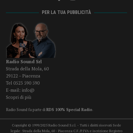
29122 – Piacenza
Tel 0523 590 590
E-mail:
info@
Scopri di più
Radio Sound fa parte di
RDS 100% Special Radio
.
Copyright © 1999/2025 Radio Sound S.r.l. - Tutti i diritti riservati Sede
legale: Strada della Mola, 60 - Piacenza C.F./P.IVA e iscrizione Registro
Imprese Piacenza n° 00799580337 c.c.i.a.a. Piacenza n. r.e.a. 108530 -
Capitale sociale - € 50.000,00 i.v. Licenza SIAE N. 03701 - SCF 862/03
Testata giornalistica: Radio Sound Piacenza, registrazione al Tribunale di
Piacenza n° 293 - decreto di iscrizione del 19/06/1978 Quotidiano
Radiofonico dal 1978 - Quotidiano OnLine dal 2005.
Privacy Policy
Termini
e Condizioni