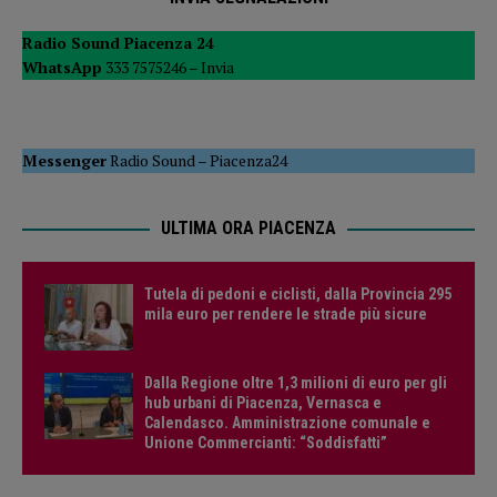
Tutela di pedoni e ciclisti, dalla Provincia 295
mila euro per rendere le strade più sicure
Dalla Regione oltre 1,3 milioni di euro per gli
hub urbani di Piacenza, Vernasca e
Calendasco. Amministrazione comunale e
Unione Commercianti: “Soddisfatti”
SPORT