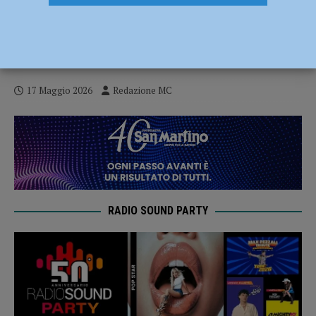
Presentazione del volume “Mal di Stato-Il
ritorno della mano pubblica nell’economia
italiana” di Stefano Cingolani il 20 maggio
17 Maggio 2026
Redazione MC
RADIO SOUND PARTY