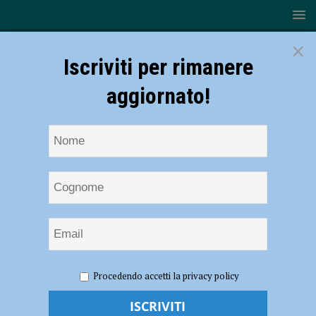
×
Iscriviti per rimanere
aggiornato!
HOME
NOTIZIE
SPORT
CALCIO
Il Piacenza
Procedendo accetti la privacy policy
sbanca Lentigione e vince i play-off! Mustacchio e Manuzzi fanno
festeggiare i biancorossi – VIDEO