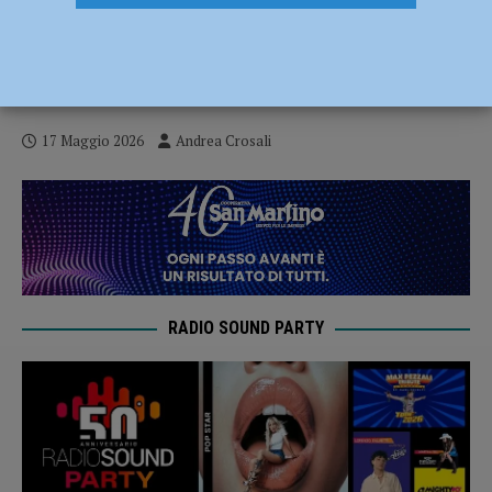
Il Piacenza sbanca Lentigione e vince i
play-off! Mustacchio e Manuzzi fanno
festeggiare i biancorossi – VIDEO
17 Maggio 2026
Andrea Crosali
RADIO SOUND PARTY