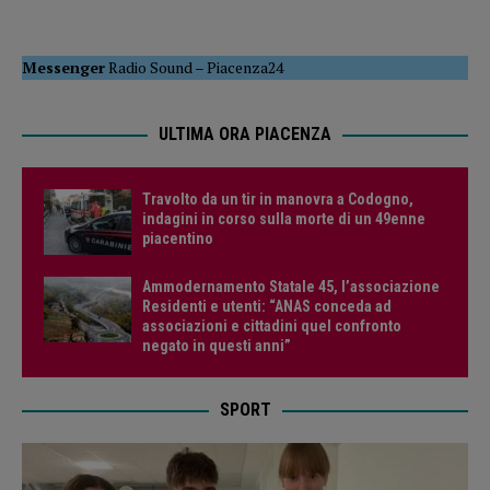
Messenger
Radio Sound
–
Piacenza24
ULTIMA ORA PIACENZA
Travolto da un tir in manovra a Codogno,
indagini in corso sulla morte di un 49enne
piacentino
Ammodernamento Statale 45, l’associazione
Residenti e utenti: “ANAS conceda ad
associazioni e cittadini quel confronto
negato in questi anni”
SPORT