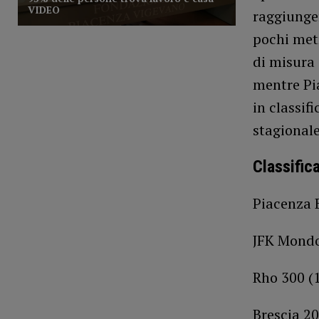
raggiunger
pochi metr
di misura 
mentre Pi
in classif
stagional
Classific
Piacenza B
JFK Mondo
Rho 300 (
Brescia 20