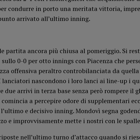
er condurre in porto una meritata vittoria, impre
punto arrivato all’ultimo inning.
le partita ancora più chiusa al pomeriggio. Si res
 sullo 0-0 per otto innings con Piacenza che pers
za offensiva peraltro controbilanciata da quella
 lanciatori nascondono i loro lanci ai line-up i qu
e due arrivi in terza base senza però rompere il g
 comincia a percepire odore di supplementari ec
 l’ultimo e decisivo inning. Mondovì segna goden
zo e improvvisamente mette i nostri con le spalle
iposte nell’ultimo turno d’attacco quando si rie