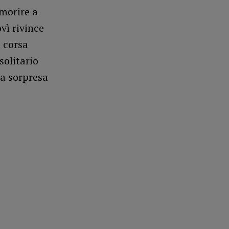
 morire a
vì rivince
n corsa
olitario
ra sorpresa