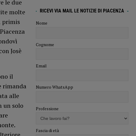
e le due
vite molte
RICEVI VIA MAIL LE NOTIZIE DI PIACENZA
n primis
Nome
 Piacenza
ondovì
Cognome
con Josè
Email
no il
he rimanda
Numero WhatsApp
ata alle
n un solo
Professione
are
monte.
Fascia di età
lteriore