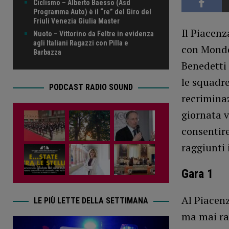
Ciclismo – Alberto Baesso (Asd
Programma Auto) è il “re” del Giro del
Friuli Venezia Giulia Master
Il Piacenz
Nuoto – Vittorino da Feltre in evidenza
agli Italiani Ragazzi con Pilla e
con Mondov
Barbazza
Benedetti 
le squadr
PODCAST RADIO SOUND
recrimina
giornata v
consentire
raggiunti 
Gara 1
Al Piacenz
LE PIÙ LETTE DELLA SETTIMANA
ma mai ra