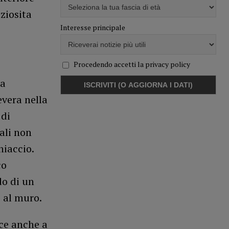
ziosita
Interesse principale
Procedendo accetti la privacy policy
ta
evera nella
 di
ali non
hiaccio.
co
do di un
 al muro.
sce anche a