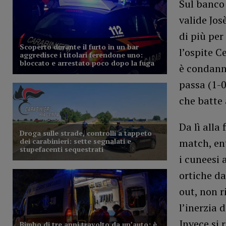
Sul banco 
valide Jos
di più per
l’ospite 
è condann
passa (1-0
che batte 
Da lì alla
match, en
i cuneesi 
ortiche da
out, non r
l’inerzia 
Invece si 