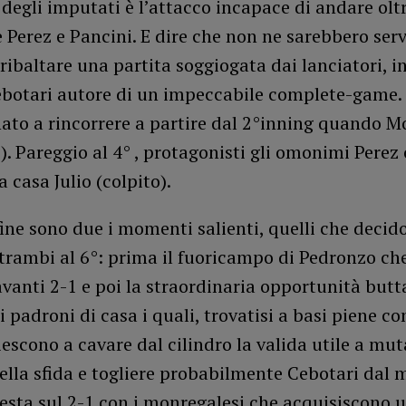
degli imputati è l’attacco incapace di andare oltr
è Perez e Pancini. E dire che non ne sarebbero ser
 ribaltare una partita soggiogata dai lanciatori, i
Cebotari autore di un impeccabile complete-game.
ato a rincorrere a partire dal 2°inning quando M
). Pareggio al 4° , protagonisti gli omonimi Perez 
a casa Julio (colpito).
 fine sono due i momenti salienti, quelli che decido
trambi al 6°: prima il fuoricampo di Pedronzo c
avanti 2-1 e poi la straordinaria opportunità butt
i padroni di casa i quali, trovatisi a basi piene co
iescono a cavare dal cilindro la valida utile a mut
della sfida e togliere probabilmente Cebotari dal 
resta sul 2-1 con i monregalesi che acquisiscono u