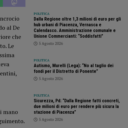
POLITICA
incrocio
Dalla Regione oltre 1,3 milioni di euro per gli
hub urbani di Piacenza, Vernasca e
do al De
Calendasco. Amministrazione comunale e
riore che
Unione Commercianti: “Soddisfatti”
5 Agosto 2026
to. Le
essima
POLITICA
teva
Autismo, Murelli (Lega): “No al taglio dei
fondi per il Distretto di Ponente”
entini,
5 Agosto 2026
POLITICA
Sicurezza, Pd: “Dalla Regione fatti concreti,
due milioni di euro per rendere più sicura la
di mano
stazione di Piacenza”
5 Agosto 2026
guimento.