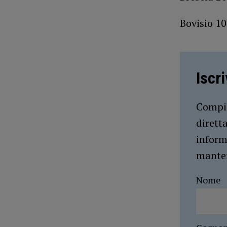
Bovisio 10
Iscr
Compil
dirett
inform
manten
Nome