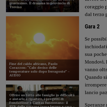
coraggio p
dal terzo 
Gara 2
Se possibi
inchiodati
sua pochez
Mondovì. I
vanno oltr
Quando si
irrompere
lancio paz
Speranze r