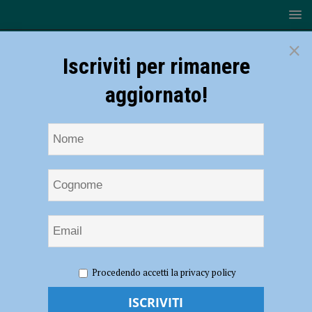
×
Iscriviti per rimanere
aggiornato!
HOME
NOTIZIE
SPORT
CALCIO
Procedendo accetti la privacy policy
Fiorenzuola-Zenith Prato: momento decisivo per i rossoneri già
obbligati a vincere