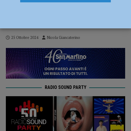
Fiorenzuola-Zenith Prato: momento
decisivo per i rossoneri già obbligati a
vincere
25 Ottobre 2024
Nicola Giancaterino
RADIO SOUND PARTY