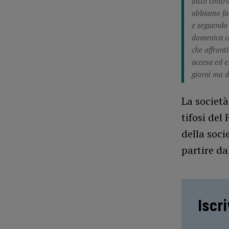
fatto contr
abbiamo fat
e seguendo 
domenica co
che affront
accesa ed e
giorni ma d
La società
tifosi del
della soci
partire da
Iscr