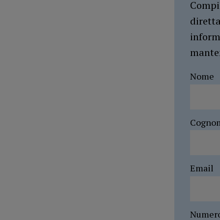
Compil
dirett
inform
manten
Nome
Cogno
Email
Numer