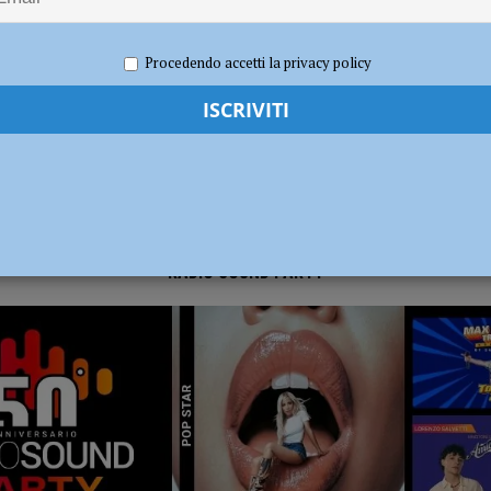
 2021
Nicola Giancaterino
Calcio dilettanti
,
Sport
dI): “Verificare subito la situazione nella provincia di Piacenza”
POLITICA
Procedendo accetti la privacy policy
RADIO SOUND PARTY