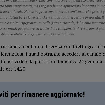
o il Forlì. Riguardandola meglio con il nostro staff a mezzo video, devo 
to tanti errori tecnici, ma i ragazzi hanno approcciato la partita in m
il nostro ideale. Non sono preoccupato per la sconfitta, anche perchè 
ntro il Real Forte Querceta che è una squadra esperta e preparata. I
iamo è molto impegnativo a livello fisico e mentale, dobbiamo mantener
ssere pronti per giocare. Si tratta di un campionato diverso, non si gioc
obbiamo abituarci a giocare ogni 3.
Luca Tabbiani
 rossonera conferma il servizio di diretta gratuita
 Fiorenzuola, i quali potranno accedere al canale
età per vedere la partita di domenica 24 gennaio 
lle ore 14.20.
iviti per rimanere aggiornato!