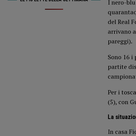
I nero-blu
quarantaq
del Real F
arrivano al
pareggi).
Sono 16 i 
partite di
campiona
Per i tosc
(5), con G
La situazio
In casa Fi