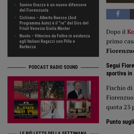
Savino Orazzo è un nuovo difensore
del Fiorenzuola
Ciclismo – Alberto Baesso (Asd
Programma Auto) è il “re” del Giro del
Friuli Venezia Giulia Master
Dopo il
Ko
Nuoto – Vittorino da Feltre in evidenza
primo casa
agli Italiani Ragazzi con Pilla e
Barbazza
Fiorenzu
Segui Fior
PODCAST RADIO SOUND
sportiva in
Fischio di
Fiorenzuol
quota 23 p
Punto sugli
LE PIÙ LETTE DELLA SETTIMANA