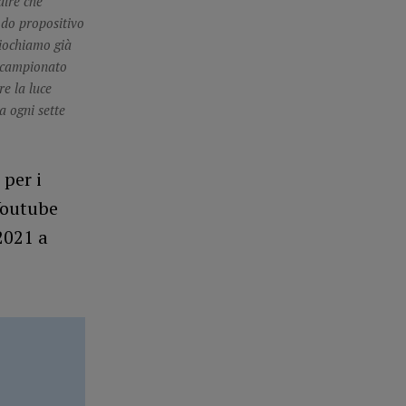
dire che
odo propositivo
giochiamo già
l campionato
e la luce
a ogni sette
 per i
 Youtube
2021 a