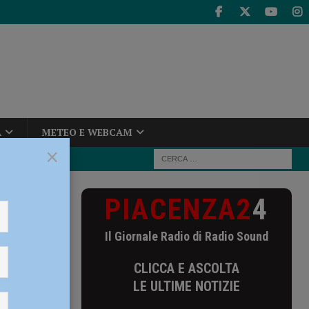
A
METEO E WEBCAM
×
PIACENZA2
4
na in campo al
Il Giornale Radio di Radio Sound
mo
CLICCA E ASCOLTA
LE ULTIME NOTIZIE