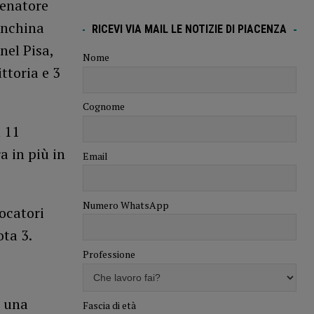
lenatore
anchina
RICEVI VIA MAIL LE NOTIZIE DI PIACENZA
nel Pisa,
Nome
ittoria e 3
Cognome
n 11
a in più in
Email
Numero WhatsApp
iocatori
ota 3.
Professione
i una
Fascia di età