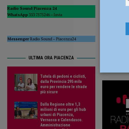
22 Gennaio
POLITICA
Radio Sound Piacenza 24
WhatsApp
333 7575246 –
Invia
[ 5 Agosto 2026 ]
Caldo estremo e asili nido, Tagliaferri (F
Messenger
Radio Sound
–
Piacenza24
ULTIMA ORA PIACENZA
Tutela di pedoni e ciclisti,
dalla Provincia 295 mila
euro per rendere le strade
più sicure
Dalla Regione oltre 1,3
milioni di euro per gli hub
urbani di Piacenza,
Vernasca e Calendasco.
Amministrazione