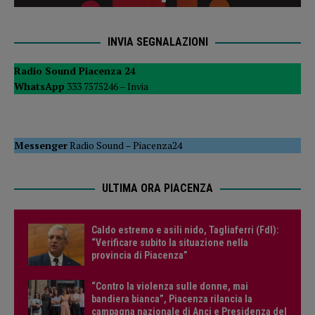
INVIA SEGNALAZIONI
Radio Sound Piacenza 24
WhatsApp
333 7575246 –
Invia
Messenger
Radio Sound
–
Piacenza24
ULTIMA ORA PIACENZA
Caldo estremo e asili nido, Tagliaferri (FdI):
“Verificare subito la situazione nella
provincia di Piacenza”
“Contro la violenza sulle donne, mai
bandiera bianca”, Piacenza rilancia la
campagna nazionale di Anci e Presidenza del