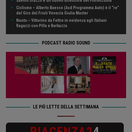
Savino Orazzo è un nuovo difensore del Fiorenzuola
Ciclismo – Alberto Baesso (Asd Programma Auto) è il “re”
del Giro del Friuli Venezia Giulia Master
Nuoto – Vittorino da Feltre in evidenza agli Italiani
Ragazzi con Pilla e Barbazza
PODCAST RADIO SOUND
LE PIÙ LETTE DELLA SETTIMANA
PIACENZA2
4