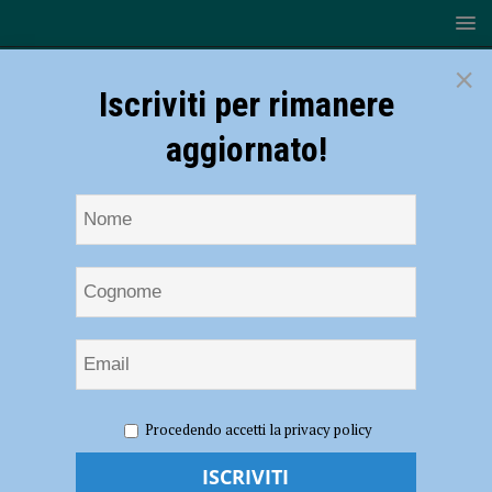
×
Iscriviti per rimanere
aggiornato!
HOME
NOTIZIE
SPORT
Canottieri Ongina, la
Procedendo accetti la privacy policy
settima conferma giallonera si chiama Bara Fall
Canottieri Ongina, la settima conferma