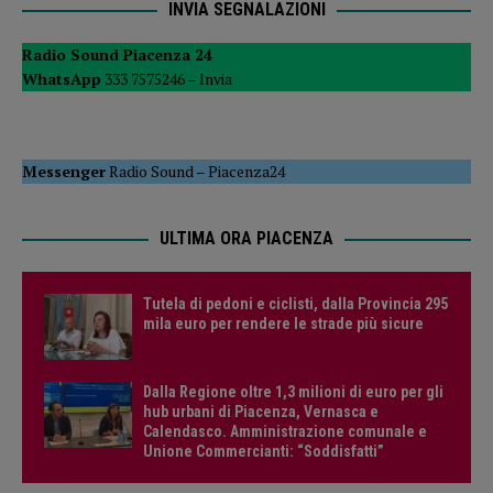
INVIA SEGNALAZIONI
Radio Sound Piacenza 24
WhatsApp
333 7575246 –
Invia
Messenger
Radio Sound
–
Piacenza24
ULTIMA ORA PIACENZA
Tutela di pedoni e ciclisti, dalla Provincia 295
mila euro per rendere le strade più sicure
Dalla Regione oltre 1,3 milioni di euro per gli
hub urbani di Piacenza, Vernasca e
Calendasco. Amministrazione comunale e
Unione Commercianti: “Soddisfatti”