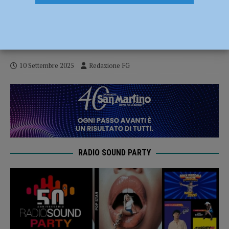
“Cantieri con gravi violazioni in materia di
sicurezza”, tre imprenditori denunciati e
sanzioni per oltre 25 mila euro
10 Settembre 2025
Redazione FG
RADIO SOUND PARTY