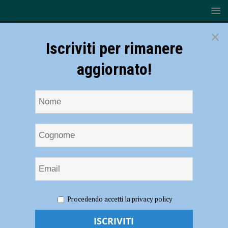
×
Iscriviti per rimanere
aggiornato!
HOME
NOTIZIE
CRONACA PIACENZA
“Cantieri
Procedendo accetti la privacy policy
con gravi violazioni in materia di sicurezza”, tre imprenditori denunciati
e sanzioni per oltre 25 mila euro