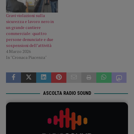
Gravi violazioni sulla
sicurezza e lavoro nero in
un grande cantiere
commerciale: quattro
persone denunciate e due
sospensioni dell’attività
4 Marzo 2026
In "Cronaca Piacenza"
ASCOLTA RADIO SOUND