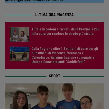
ULTIMA ORA PIACENZA
Tutela di pedoni e ciclisti, dalla Provincia 295
mila euro per rendere le strade più sicure
Dalla Regione oltre 1,3 milioni di euro per gli
hub urbani di Piacenza, Vernasca e
Calendasco. Amministrazione comunale e
Unione Commercianti: “Soddisfatti”
SPORT