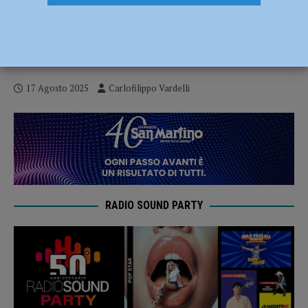
Ciclismo – Matilde Rossignoli (Bft
Burzoni VO2 Team Pink) mette la propria
firma sulla Bizkaikoloreak
17 Agosto 2025
Carlofilippo Vardelli
RADIO SOUND PARTY