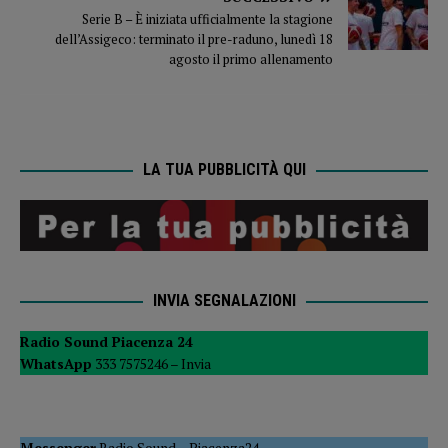
Serie B – È iniziata ufficialmente la stagione
dell’Assigeco: terminato il pre-raduno, lunedì 18
agosto il primo allenamento
LA TUA PUBBLICITÀ QUI
INVIA SEGNALAZIONI
Radio Sound Piacenza 24
WhatsApp
333 7575246 –
Invia
Messenger
Radio Sound
–
Piacenza24