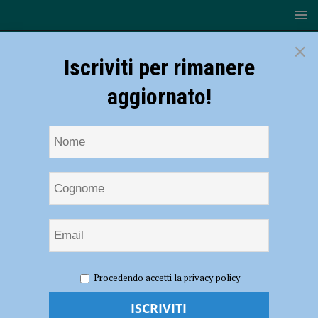
×
Iscriviti per rimanere
aggiornato!
HOME
NOTIZIE
SPORT
CICLISMO
Ciclismo
Procedendo accetti la privacy policy
– Matilde Rossignoli (Bft Burzoni VO2 Team Pink) mette la propria
firma sulla Bizkaikoloreak