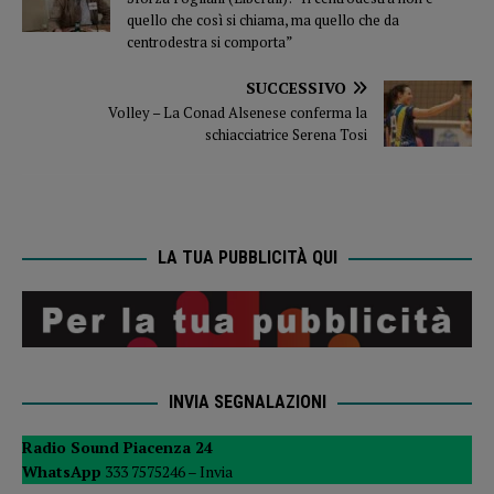
quello che così si chiama, ma quello che da
centrodestra si comporta”
SUCCESSIVO
Volley – La Conad Alsenese conferma la
schiacciatrice Serena Tosi
LA TUA PUBBLICITÀ QUI
INVIA SEGNALAZIONI
Radio Sound Piacenza 24
WhatsApp
333 7575246 –
Invia