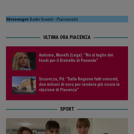
Messenger
Radio Sound
–
Piacenza24
ULTIMA ORA PIACENZA
Autismo, Murelli (Lega): “No al taglio dei
fondi per il Distretto di Ponente”
Sicurezza, Pd: “Dalla Regione fatti concreti,
due milioni di euro per rendere più sicura la
stazione di Piacenza”
SPORT