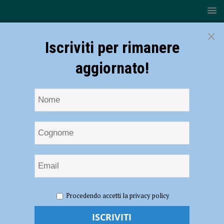
×
Iscriviti per rimanere
aggiornato!
HOME
NOTIZIE
SPORT
CICLISMO
Ciclismo
Procedendo accetti la privacy policy
su Pista – I risultati della prima giornata del Memorial Pavesi
Ciclismo su Pista – I risultati della prima