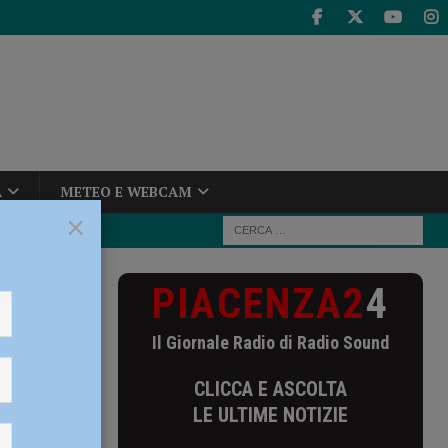
A
METEO E WEBCAM
×
PIACENZA2
4
ti del week
Il Giornale Radio di Radio Sound
i
CLICCA E ASCOLTA
LE ULTIME NOTIZIE