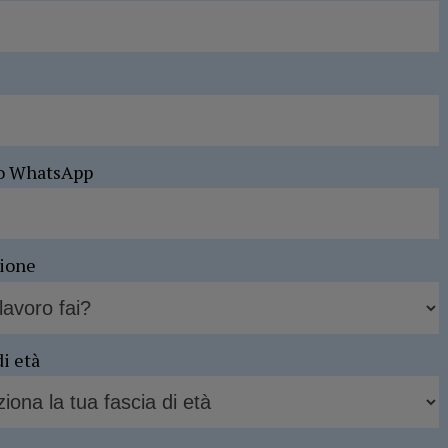
o WhatsApp
sione
di età