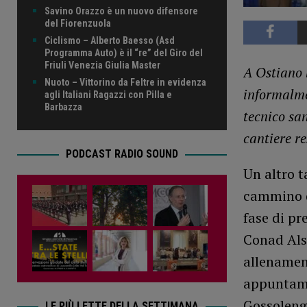
Savino Orazzo è un nuovo difensore
del Fiorenzuola
Ciclismo – Alberto Baesso (Asd
Programma Auto) è il “re” del Giro del
Friuli Venezia Giulia Master
A Ostiano 
Nuoto – Vittorino da Feltre in evidenza
informalme
agli Italiani Ragazzi con Pilla e
Barbazza
tecnico sa
cantiere r
PODCAST RADIO SOUND
Un altro t
cammino d
fase di pr
Conad Als
allenamen
appuntame
Gossoleng
LE PIÙ LETTE DELLA SETTIMANA