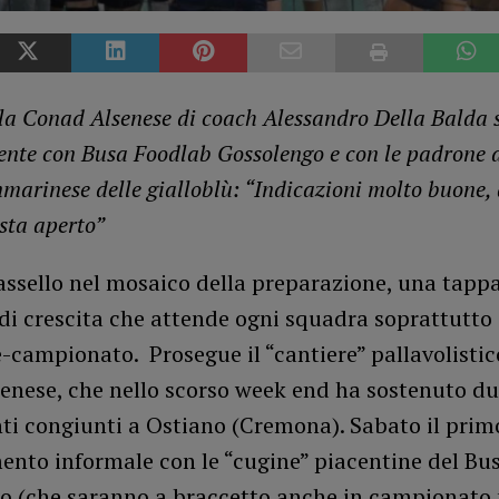
la Conad Alsenese di coach Alessandro Della Balda s
nte con Busa Foodlab Gossolengo e con le padrone di
nmarinese delle gialloblù: “Indicazioni molto buone, 
esta aperto”
assello nel mosaico della preparazione, una tappa
i crescita che attende ogni squadra soprattutto 
e-campionato. Prosegue il “cantiere” pallavolistic
enese, che nello scorso week end ha sostenuto d
ti congiunti a Ostiano (Cremona). Sabato il prim
nto informale con le “cugine” piacentine del Bu
o (che saranno a braccetto anche in campionato 