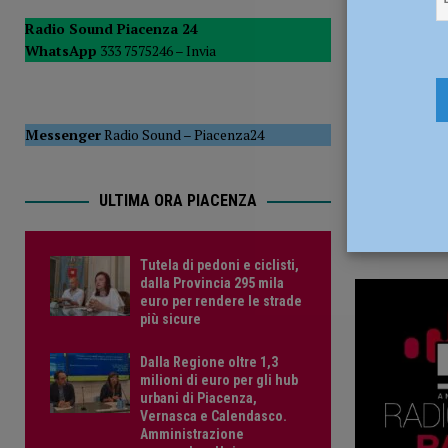
6 Ottobre 
POLITICA
Radio Sound Piacenza 24
WhatsApp
333 7575246 –
Invia
[ 5 Agosto 2026 ]
Caldo estremo e asili nido, Tagliaferri (F
Messenger
Radio Sound
–
Piacenza24
ULTIMA ORA PIACENZA
Tutela di pedoni e ciclisti,
dalla Provincia 295 mila
euro per rendere le strade
più sicure
Dalla Regione oltre 1,3
milioni di euro per gli hub
urbani di Piacenza,
Vernasca e Calendasco.
Amministrazione