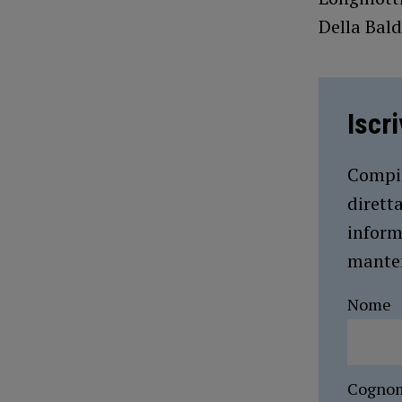
Della Bal
Iscr
Compil
dirett
inform
manten
Nome
Cogno