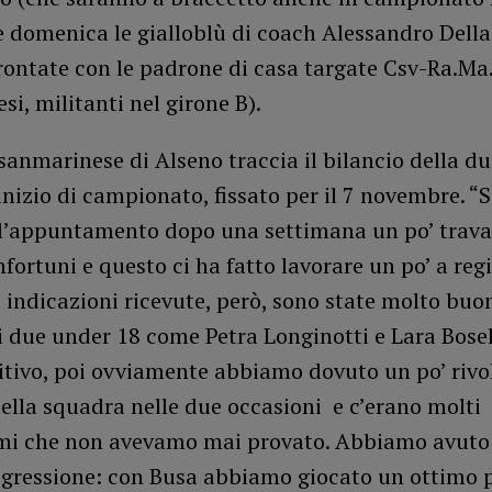
 domenica le gialloblù di coach Alessandro Della
ontate con le padrone di casa targate Csv-Ra.Ma.
si, militanti nel girone B).
 sanmarinese di Alseno traccia il bilancio della du
’inizio di campionato, fissato per il 7 novembre. 
all’appuntamento dopo una settimana un po’ trava
nfortuni e questo ci ha fatto lavorare un po’ a re
e indicazioni ricevute, però, sono state molto buon
 due under 18 come Petra Longinotti e Lara Bosell
itivo, poi ovviamente abbiamo dovuto un po’ rivo
della squadra nelle due occasioni e c’erano molti
i che non avevamo mai provato. Abbiamo avuto
gressione: con Busa abbiamo giocato un ottimo p