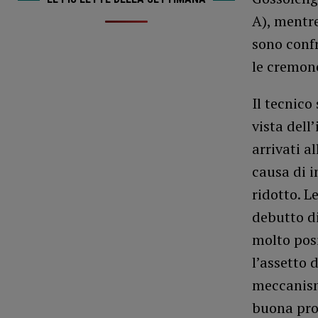
A), mentre
sono confr
le cremone
Il tecnico
vista dell
arrivati 
causa di i
ridotto. L
debutto di
molto pos
l’assetto 
meccanism
buona pro