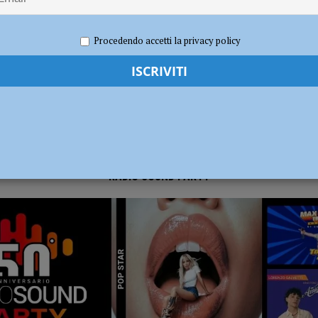
2020
Carlofilippo Vardelli
Notizie
dI): “Verificare subito la situazione nella provincia di Piacenza”
POLITICA
Procedendo accetti la privacy policy
RADIO SOUND PARTY