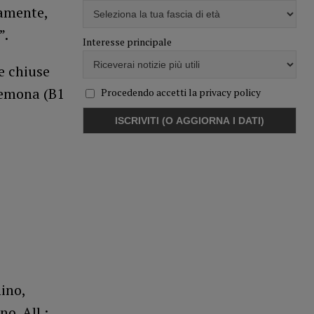
iamente,
”.
Interesse principale
e chiuse
Cremona (B1
Procedendo accetti la privacy policy
ino,
no. All.: