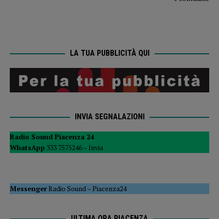
LA TUA PUBBLICITÀ QUI
INVIA SEGNALAZIONI
Radio Sound Piacenza 24
WhatsApp
333 7575246 –
Invia
Messenger
Radio Sound
–
Piacenza24
ULTIMA ORA PIACENZA