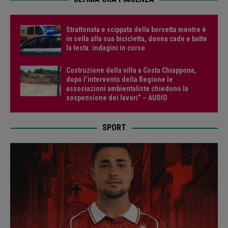
Strattonata e scippata della borsetta mentre è
in sella alla sua bicicletta, donna cade e batte
la testa: indagini in corso
Costruzione della villa a Costa Chiappona,
dopo l’intervento della Regione le
associazioni ambientaliste chiedono la
sospensione dei lavori” – AUDIO
SPORT