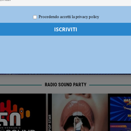
dI): “Verificare subito la situazione nella provincia di Piacenza”
POLITICA
020
Redazione FG
Cronaca Piacenza
Procedendo accetti la privacy policy
RADIO SOUND PARTY