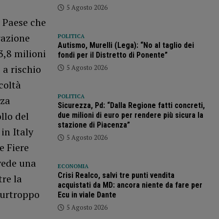
5 Agosto 2026
l Paese che
orazione
POLITICA
Autismo, Murelli (Lega): “No al taglio dei
3,8 milioni
fondi per il Distretto di Ponente”
 a rischio
5 Agosto 2026
coltà
POLITICA
nza
Sicurezza, Pd: “Dalla Regione fatti concreti,
llo del
due milioni di euro per rendere più sicura la
stazione di Piacenza”
in Italy
5 Agosto 2026
e Fiere
vede una
ECONOMIA
Crisi Realco, salvi tre punti vendita
tre la
acquistati da MD: ancora niente da fare per
purtroppo
Ecu in viale Dante
5 Agosto 2026