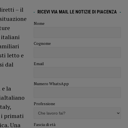
retti – il
RICEVI VIA MAIL LE NOTIZIE DI PIACENZA
 situazione
Nome
ture
italiani
Cognome
amiliari
ti letto e
si dal
Email
Numero WhatsApp
 e la
iaItaliano
Professione
taly,
 i primati
ica. Una
Fascia di età