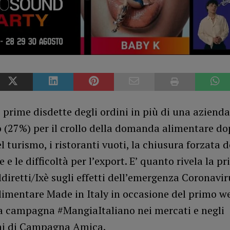
 prime disdette degli ordini in più di una azienda
 (27%) per il crollo della domanda alimentare do
el turismo, i ristoranti vuoti, la chiusura forzata 
e e le difficoltà per l’export. E’ quanto rivela la p
ldiretti/Ixè sugli effetti dell’emergenza Coronavir
limentare Made in Italy in occasione del primo w
la campagna #MangiaItaliano nei mercati e negli
mi di Campagna Amica.