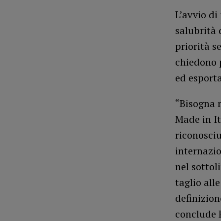
L’avvio di
salubrità 
priorità s
chiedono p
ed esporta
“Bisogna r
Made in It
riconosciu
internazio
nel sottol
taglio all
definizion
conclude 