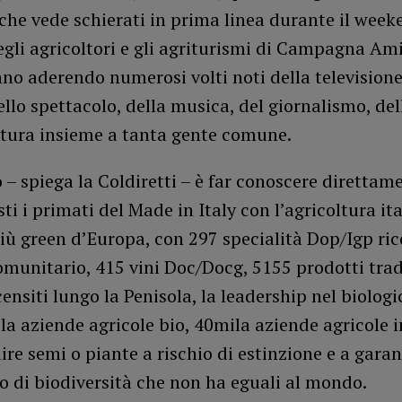
 che vede schierati in prima linea durante il week
gli agricoltori e gli agriturismi di Campagna Ami
no aderendo numerosi volti noti della televisione
llo spettacolo, della musica, del giornalismo, del
ltura insieme a tanta gente comune.
o – spiega la Coldiretti – è far conoscere direttam
ti i primati del Made in Italy con l’agricoltura it
più green d’Europa, con 297 specialità Dop/Igp ri
comunitario, 415 vini Doc/Docg, 5155 prodotti trad
censiti lungo la Penisola, la leadership nel biolog
la aziende agricole bio, 40mila aziende agricole
ire semi o piante a rischio di estinzione e a garan
 di biodiversità che non ha eguali al mondo.