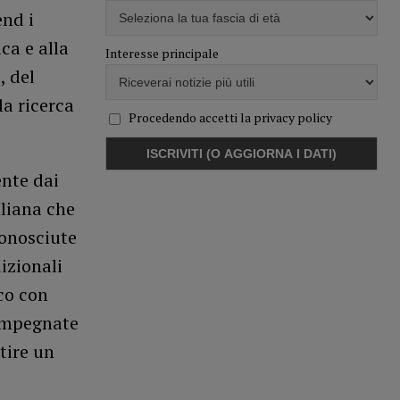
end i
ca e alla
Interesse principale
, del
la ricerca
Procedendo accetti la privacy policy
ente dai
aliana che
conosciute
izionali
ico con
 impegnate
tire un