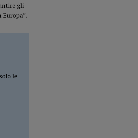
ntire gli
n Europa”.
solo le