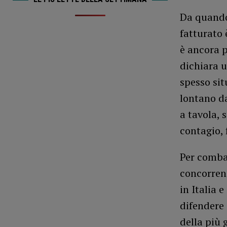
Da quando 
fatturato 
è ancora p
dichiara u
spesso sit
lontano da
a tavola, 
contagio, 
Per combat
concorren
in Italia 
difendere 
della più 