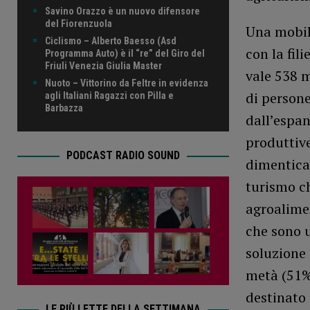
Savino Orazzo è un nuovo difensore
del Fiorenzuola
Una mobili
Ciclismo – Alberto Baesso (Asd
con la fil
Programma Auto) è il “re” del Giro del
Friuli Venezia Giulia Master
vale 538 m
Nuoto – Vittorino da Feltre in evidenza
di persone
agli Italiani Ragazzi con Pilla e
Barbazza
dall’espan
produttive
PODCAST RADIO SOUND
dimenticar
turismo ch
agroalimen
che sono 
soluzione 
metà (51%
destinato
LE PIÙ LETTE DELLA SETTIMANA