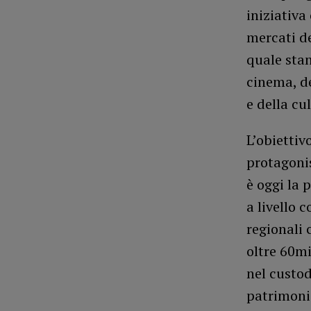
iniziativa
mercati de
quale stan
cinema, de
e della cu
L’obiettiv
protagonis
è oggi la 
a livello 
regionali 
oltre 60mi
nel custod
patrimonio