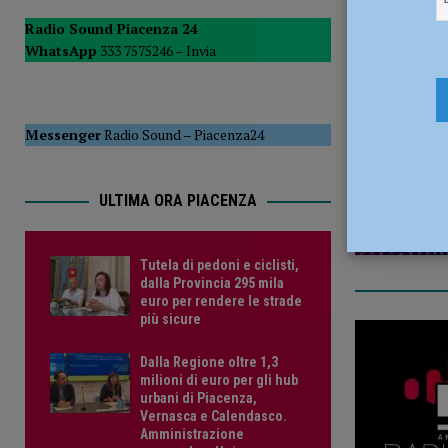
POLITICA
Radio Sound Piacenza 24
WhatsApp
333 7575246 –
Invia
[ 5 Agosto 2026 ]
Caldo estremo e asili nido, Tagliaferri (F
7 Marzo 2
Messenger
Radio Sound
–
Piacenza24
ULTIMA ORA PIACENZA
Tutela di pedoni e ciclisti,
dalla Provincia 295 mila
euro per rendere le strade
più sicure
Dalla Regione oltre 1,3
milioni di euro per gli hub
urbani di Piacenza,
Vernasca e Calendasco.
Amministrazione