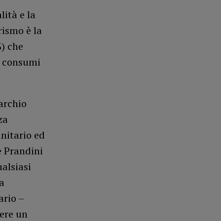
ità e la
rismo è la
%) che
 a consumi
archio
za
unitario ed
e Prandini
ualsiasi
la
ario –
ere un