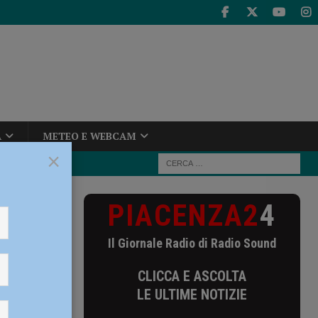
A
METEO E WEBCAM
×
PIACENZA2
4
hio: “Ordini
Il Giornale Radio di Radio Sound
dini
CLICCA E ASCOLTA
rismi:
LE ULTIME NOTIZIE