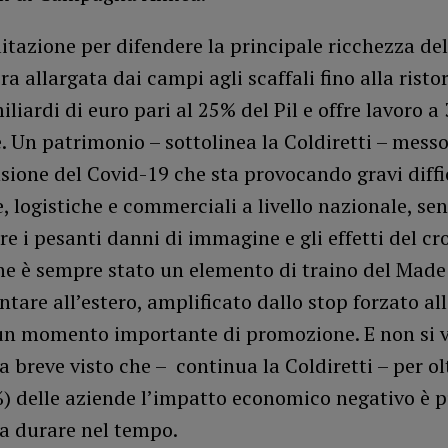
tazione per difendere la principale ricchezza de
iera allargata dai campi agli scaffali fino alla rist
iliardi di euro pari al 25% del Pil e offre lavoro a 
. Un patrimonio – sottolinea la Coldiretti – messo
sione del Covid-19 che sta provocando gravi diffi
, logistiche e commerciali a livello nazionale, se
e i pesanti danni di immagine e gli effetti del cro
e è sempre stato un elemento di traino del Made 
tare all’estero, amplificato dallo stop forzato all
un momento importante di promozione. E non si 
a breve visto che – continua la Coldiretti – per ol
) delle aziende l’impatto economico negativo è 
 a durare nel tempo.