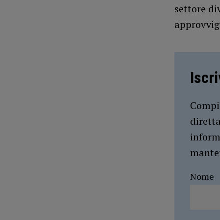
settore di
approvvigi
Iscr
Compil
dirett
inform
manten
Nome