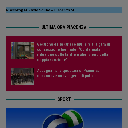
Messenger
Radio Sound
–
Piacenza24
ULTIMA ORA PIACENZA
Gestione delle strisce blu, al via la gara di
concessione biennale: “Confermata
riduzione delle tariffe e abolizione della
doppia sanzione”
Assegnati alla questura di Piacenza
diciannove nuovi agenti di polizia
SPORT