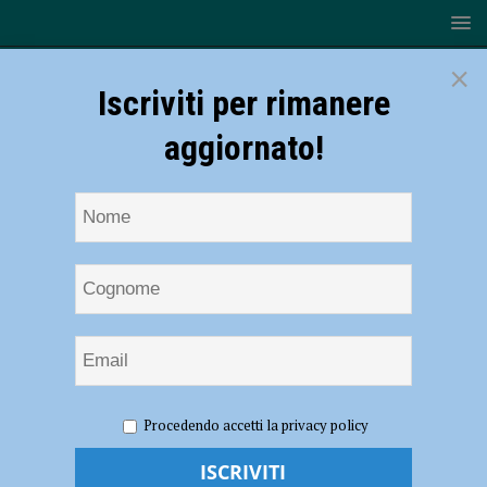
×
Iscriviti per rimanere
aggiornato!
HOME
NOTIZIE
EVENTI A PIACENZA
Festa del
Procedendo accetti la privacy policy
Cotechino 2019 a Cassano di Ponte dell’Olio da giovedì 8 a lunedì 12
agosto