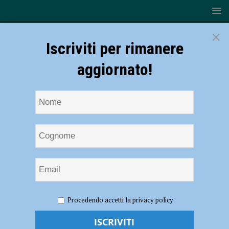
×
Iscriviti per rimanere
aggiornato!
HOME
NOTIZIE
POLITICA
Elezioni comunali,
Procedendo accetti la privacy policy
Andrea Gatti è il nuovo sindaco di Rivergaro: “Sulla variante alla
Statale 45 proseguiremo sulla linea precedente” – AUDIO