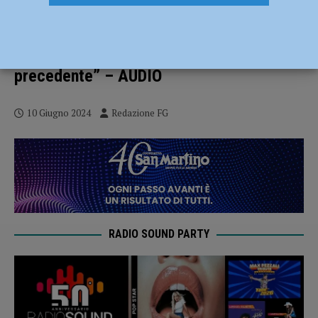
Elezioni comunali, Andrea Gatti è il nuovo
sindaco di Rivergaro: “Sulla variante alla
Statale 45 proseguiremo sulla linea
precedente” – AUDIO
10 Giugno 2024
Redazione FG
RADIO SOUND PARTY