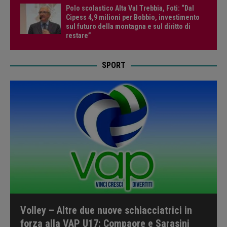
Polo scolastico Alta Val Trebbia, Foti: “Dal
Cipess 4,9 milioni per Bobbio, investimento
sul futuro della montagna e sul diritto di
restare”
SPORT
Volley – Altre due nuove schiacciatrici in
forza alla VAP U17: Compaore e Sarasini