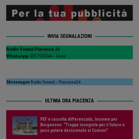
INVIA SEGNALAZIONI
Radio Sound Piacenza 24
WhatsApp
333 7575246 –
Invia
Messenger
Radio Sound
–
Piacenza24
ULTIMA ORA PIACENZA
PEF e raccolta differenziata, Insieme per
Borgonovo: “Troppe incognite per il futuro e
poco potere decisionale ai Comuni”