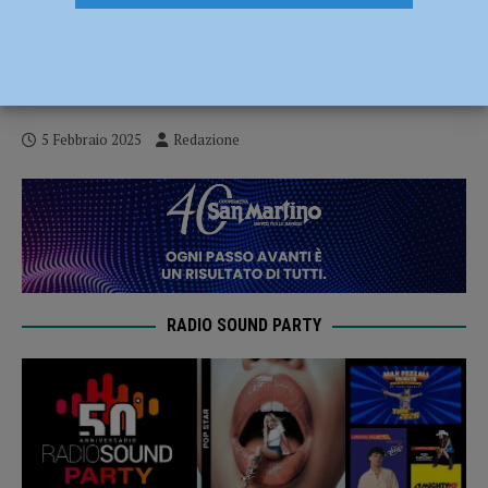
Giovanni Tamburi, guru di Piazza Affari
ospite al PalabancaEventi per presentare
il suo libro “Fare sistema in Italia”
5 Febbraio 2025
Redazione
RADIO SOUND PARTY