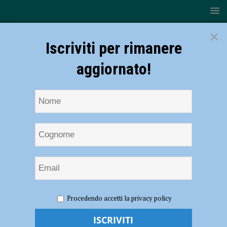
×
Iscriviti per rimanere
aggiornato!
HOME
NOTIZIE
ATTUALITÀ
Giovanni Tamburi,
Procedendo accetti la privacy policy
guru di Piazza Affari ospite al PalabancaEventi per presentare il suo
libro “Fare sistema in Italia”