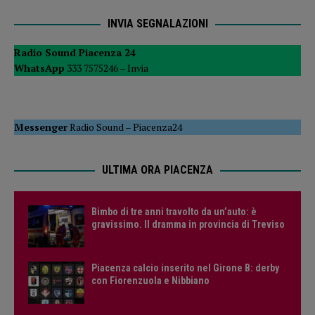
INVIA SEGNALAZIONI
Radio Sound Piacenza 24
WhatsApp
333 7575246 –
Invia
Messenger
Radio Sound
–
Piacenza24
ULTIMA ORA PIACENZA
Bimbo di tre anni travolto da un’auto: è
gravissimo. Il dramma in provincia di Treviso
Piacenza calcio inserito nel Girone B: derby
con Fiorenzuola e Nibbiano