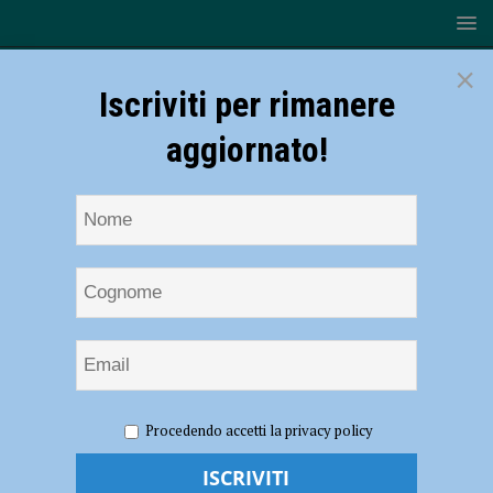
×
Iscriviti per rimanere
aggiornato!
HOME
NOTIZIE
EVENTI A PIACENZA
I Cavalli del
Procedendo accetti la privacy policy
Mochi, incontro di approfondimento a XNL Piacenza con il Direttore
dei Musei Civici di Palazzo Farnese Antonio Iommelli