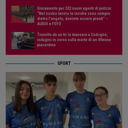
Giuramento per 232 nuovi agenti di polizia:
“Nel nostro lavoro le insidie sono sempre
dietro l’angolo, dovrete essere pronti” –
AUDIO e FOTO
Travolto da un tir in manovra a Codogno,
indagini in corso sulla morte di un 49enne
piacentino
SPORT