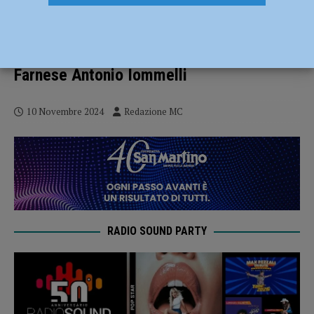
I Cavalli del Mochi, incontro di
approfondimento a XNL Piacenza con il
Direttore dei Musei Civici di Palazzo
Farnese Antonio Iommelli
10 Novembre 2024
Redazione MC
RADIO SOUND PARTY