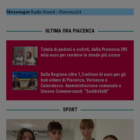
Messenger
Radio Sound
–
Piacenza24
ULTIMA ORA PIACENZA
Tutela di pedoni e ciclisti, dalla Provincia 295
mila euro per rendere le strade più sicure
Dalla Regione oltre 1,3 milioni di euro per gli
hub urbani di Piacenza, Vernasca e
Calendasco. Amministrazione comunale e
Unione Commercianti: “Soddisfatti”
SPORT