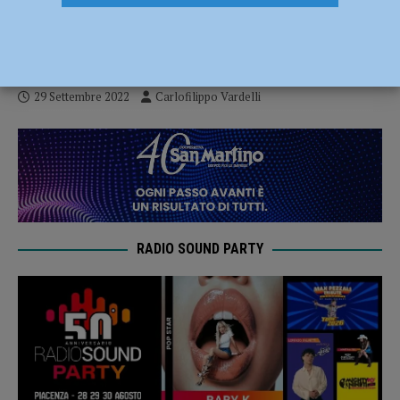
presenze azzurre ai Mondiali giovanili
WAKO di Jesolo
29 Settembre 2022
Carlofilippo Vardelli
RADIO SOUND PARTY