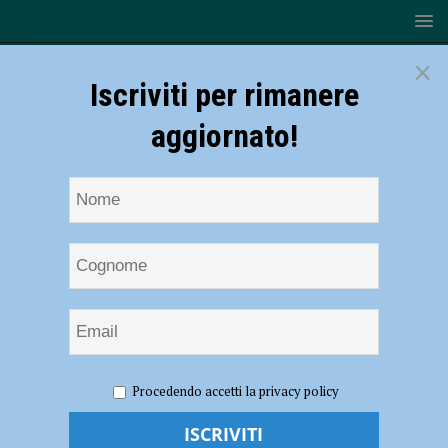
×
Iscriviti per rimanere
aggiornato!
HOME
NOTIZIE
Kickboxing – Per la Yama Arashi tris di
Procedendo accetti la privacy policy
presenze azzurre ai Mondiali giovanili WAKO di Jesolo
Kickboxing – Per la Yama Arashi tris di