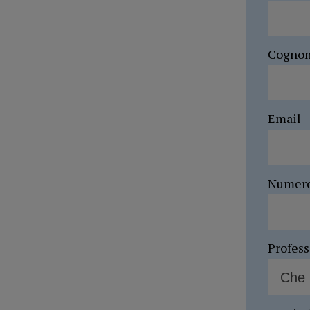
Cogno
Email
Numer
Profes