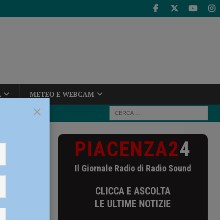
A
METEO E WEBCAM
×
PIACENZA2
4
ista della
Il Giornale Radio di Radio Sound
la
CLICCA E ASCOLTA
i il 25
LE ULTIME NOTIZIE