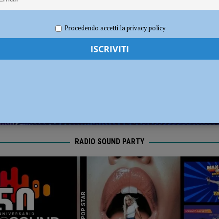
sizione pubblica risorse concrete per oltre 7,9 milioni di euro”
POLITICA
 2025
Redazione MC
Eventi a Piacenza
Procedendo accetti la privacy policy
RADIO SOUND PARTY