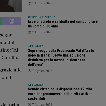
7 Agosto 2026
CRONACA PIACENZA
Esce di strada e si ribalta nel campo, grave
un uomo di 36 anni
7 Agosto 2026
ssegna
nia dal
ATTUALITÀ
tino: “Al
Sopralluogo sulla Provinciale Val d’Aveto
dopo la frana: “Serve una soluzione
 Carella.
definitiva per la messa in sicurezza
dell’area”
grazie alla
7 Agosto 2026
con il
ATTUALITÀ
Scuole cittadine, a disposizione 12 mila
euro per promuovere stili di vita attivi e
sostenibili
 dei primi
7 Agosto 2026