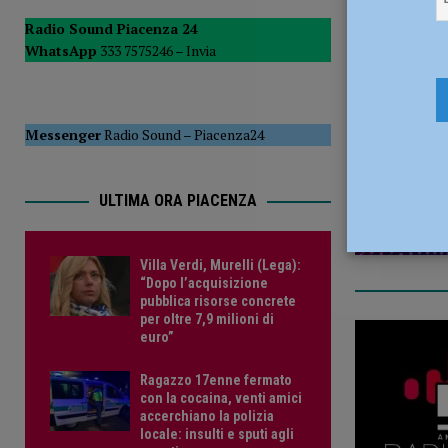
sindacali”
ATTUALITÀ
Radio Sound Piacenza 24
WhatsApp
333 7575246 –
Invia
[ 7 Agosto 2026 ]
Villa Verdi, Murelli (Lega): “Dopo l’acqui
21 Gennaio
Messenger
Radio Sound
–
Piacenza24
ULTIMA ORA PIACENZA
Villa Verdi, Murelli (Lega):
“Dopo l’acquisizione
pubblica risorse concrete
per oltre 7,9 milioni di
euro”
Ragazzo 17enne fermato
con la cocaina, venti amici
accerchiano la polizia
locale: insulti e sputi agli