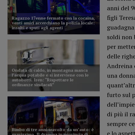
anni del 9
figli Teres
guadagna 
soldi non
per metter
delle righ
Andreina 
una donna 
quant’altr
furto sul 
dell’impi
di più il 
sempre cer
e lo aspet