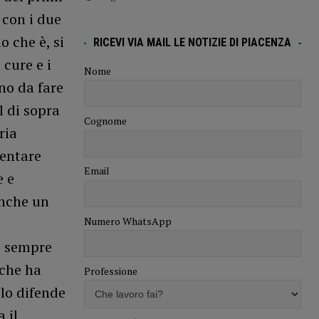
 con i due
o che è, si
RICEVI VIA MAIL LE NOTIZIE DI PIACENZA
cure e i
Nome
no da fare
l di sopra
Cognome
ria
uentare
Email
e e
anche un
Numero WhatsApp
e sempre
 che ha
Professione
 lo difende
 il