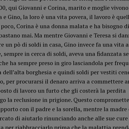
00, qui Giovanni e Corina, marito e moglie vivono
a e Gino, la loro è una vita povera, il lavoro è quell
poco, Corina è una donna malata e ha bisogno di 
 bastano mai. Ma mentre Giovanni e Teresa si dan
e un pò di soldi in casa, Gino invece fa una vita a
e, sempre in cerca di soldi, aveva una fidanzata se
che ha sempre preso in giro lasciandola per freq
dell’alta borghesia e quindi soldi per vestiti cen
o, per procurarsi il denaro arriva a commettere 
posto di lavoro un furto che gli costerà la perdita
ego la reclusione in prigione. Questo compromett
rapporto con il padre e la sorella, mentre la madre
cato di aiutarlo rinunciando anche alle sue cure
ta per riabbracciarlo prima che la malattia prenda