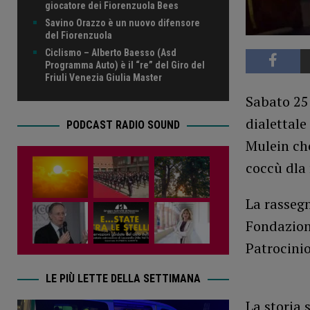
giocatore dei Fiorenzuola Bees
Savino Orazzo è un nuovo difensore
del Fiorenzuola
Ciclismo – Alberto Baesso (Asd
Programma Auto) è il “re” del Giro del
Friuli Venezia Giulia Master
Sabato 25 
dialettale
PODCAST RADIO SOUND
Mulein che
coccù dla 
La rassegn
Fondazione
Patrocini
LE PIÙ LETTE DELLA SETTIMANA
La storia 