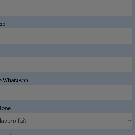
me
o WhatsApp
sione