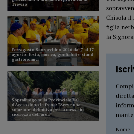
sopravvent
Chisola il
figlia ner
la Signora 
Iscr
Compil
dirett
inform
manten
Nome