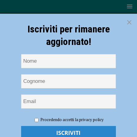
×
Iscriviti per rimanere
aggiornato!
HOME
NOTIZIE
EVENTI A PIACENZA
La storia di
Procedendo accetti la privacy policy
Jakob Hock rivive a Gropparello il 4 luglio nella giornata dedicata ai
caduti della Resistenza