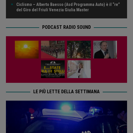
Ciclismo – Alberto Baesso (Asd Programma Auto) è il “re”
del Giro del Friuli Venezia Giulia Master
PODCAST RADIO SOUND
LE PIÙ LETTE DELLA SETTIMANA