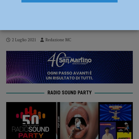
La storia di Jakob Hock rivive a
Gropparello il 4 luglio nella giornata
dedicata ai caduti della Resistenza
2 Luglio 2021
Redazione MC
RADIO SOUND PARTY