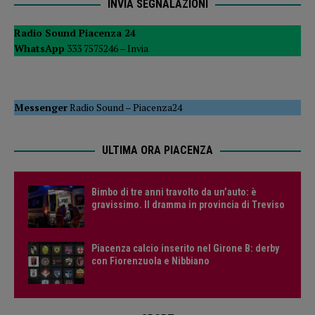
INVIA SEGNALAZIONI
Radio Sound Piacenza 24
WhatsApp
333 7575246 –
Invia
Messenger
Radio Sound
–
Piacenza24
ULTIMA ORA PIACENZA
Bimbo di tre anni travolto da un’auto: è
gravissimo. Il dramma in provincia di Treviso
Piacenza calcio inserito nel Girone B: derby
con Fiorenzuola e Nibbiano