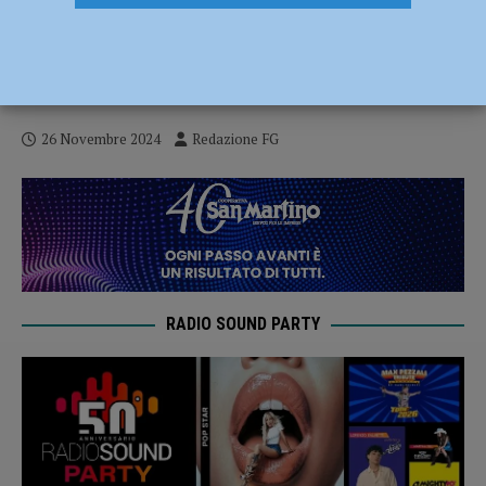
Olio, Coldiretti: “Crescita record per
l’export”. Sabato degustazione al
Mercato Coperto di Campagna Amica
26 Novembre 2024
Redazione FG
RADIO SOUND PARTY