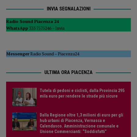
INVIA SEGNALAZIONI
Radio Sound Piacenza 24
WhatsApp
333 7575246 –
Invia
Messenger
Radio Sound
–
Piacenza24
ULTIMA ORA PIACENZA
Tutela di pedoni e ciclisti, dalla Provincia 295
mila euro per rendere le strade più sicure
Dalla Regione oltre 1,3 milioni di euro per gli
hub urbani di Piacenza, Vernasca e
Calendasco. Amministrazione comunale e
Unione Commercianti: “Soddisfatti”