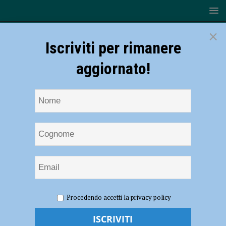
×
Iscriviti per rimanere
aggiornato!
HOME
NOTIZIE
ECONOMIA
Olio, Coldiretti:
Procedendo accetti la privacy policy
“Crescita record per l’export”. Sabato degustazione al Mercato
Coperto di Campagna Amica