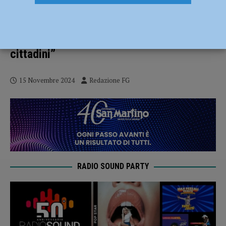
Il ministro Bernini a Piacenza: “L’Emilia-
Romagna è stata tradita da una sinistra
che non intercetta più i bisogni dei
cittadini”
15 Novembre 2024
Redazione FG
RADIO SOUND PARTY