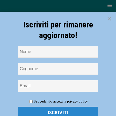
×
Iscriviti per rimanere
aggiornato!
HOME
NOTIZIE
POLITICA
Il ministro Bernini a
Procedendo accetti la privacy policy
Piacenza: “L’Emilia-Romagna è stata tradita da una sinistra che non
intercetta più i bisogni dei cittadini”