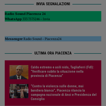
INVIA SEGNALAZIONI
Radio Sound Piacenza 24
WhatsApp
333 7575246 –
Invia
Messenger
Radio Sound
–
Piacenza24
ULTIMA ORA PIACENZA
Caldo estremo e asili nido, Tagliaferri (FdI):
“Verificare subito la situazione nella
provincia di Piacenza”
“Contro la violenza sulle donne, mai
bandiera bianca”, Piacenza rilancia la
campagna nazionale di Anci e Presidenza del
Consiglio