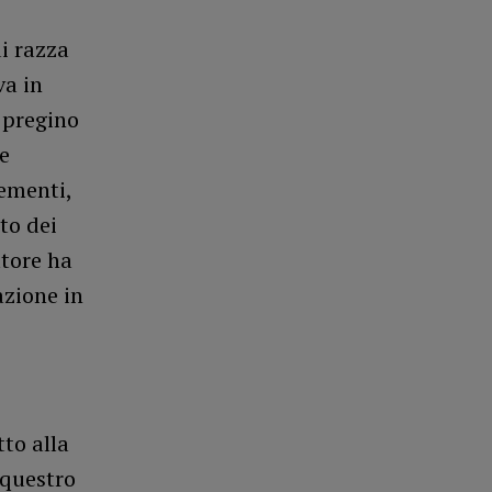
di razza
va in
e pregino
e
rementi,
to dei
atore ha
azione in
to alla
equestro