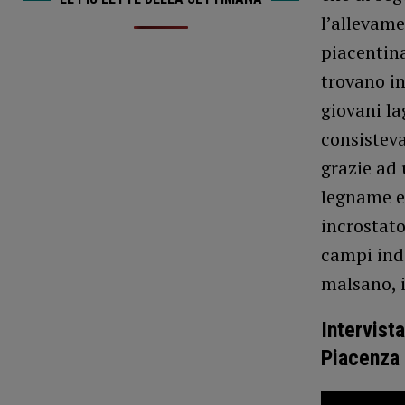
l’allevame
piacentina
trovano in
giovani la
consisteva
grazie ad 
legname e 
incrostato
campi indi
malsano, i
Intervist
Piacenza