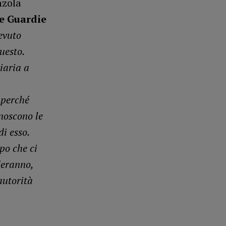
nzola
e Guardie
evuto
uesto.
iaria a
 perché
onoscono le
i esso.
po che ci
deranno,
autorità