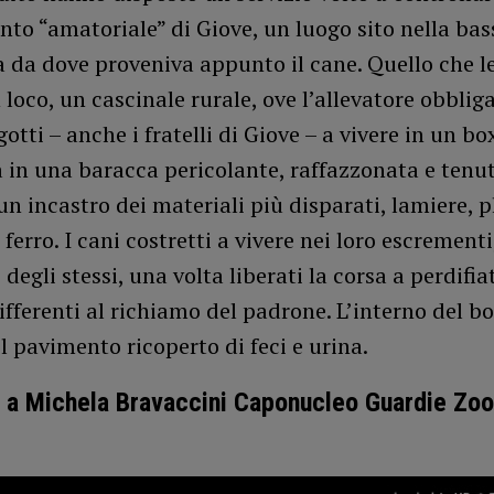
nto “amatoriale” di Giove, un luogo sito nella bas
 da dove proveniva appunto il cane. Quello che l
 loco, un cascinale rurale, ove l’allevatore obbli
gotti – anche i fratelli di Giove – a vivere in un bo
 in una baracca pericolante, raffazzonata e tenu
un incastro dei materiali più disparati, lamiere, p
ferro. I cani costretti a vivere nei loro escrementi
 degli stessi, una volta liberati la corsa a perdifia
fferenti al richiamo del padrone. L’interno del bo
l pavimento ricoperto di feci e urina.
a a Michela Bravaccini Caponucleo Guardie Zoo