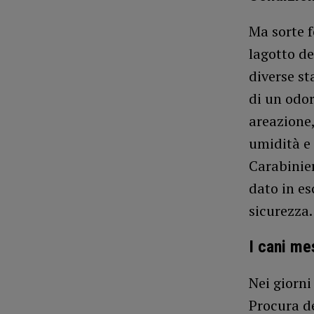
Ma sorte f
lagotto de
diverse st
di un odor
areazione,
umidità e 
Carabinier
dato in es
sicurezza
I cani me
Nei giorni
Procura de