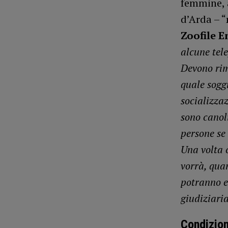
femmine, 
d’Arda – “
Zoofile 
alcune tele
Devono rim
quale sogg
socializza
sono canoli
persone se 
Una volta 
vorrà, quan
potranno e
giudiziaria
Condizion