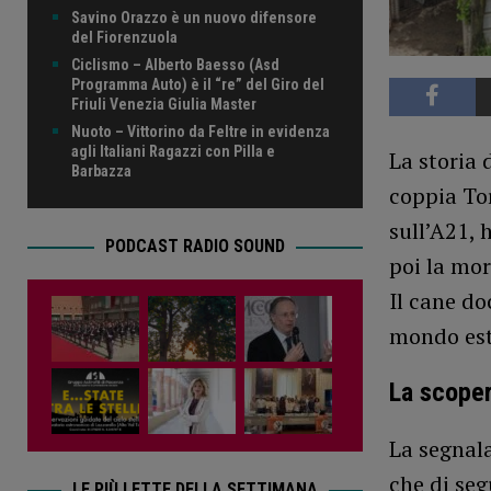
Savino Orazzo è un nuovo difensore
del Fiorenzuola
Ciclismo – Alberto Baesso (Asd
Programma Auto) è il “re” del Giro del
Friuli Venezia Giulia Master
Nuoto – Vittorino da Feltre in evidenza
agli Italiani Ragazzi con Pilla e
La storia 
Barbazza
coppia Tor
sull’A21, 
PODCAST RADIO SOUND
poi la mor
Il cane do
mondo este
La scoper
La segnala
che di seg
LE PIÙ LETTE DELLA SETTIMANA