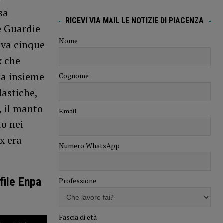
sa
RICEVI VIA MAIL LE NOTIZIE DI PIACENZA
e Guardie
Nome
gava cinque
x che
ta insieme
Cognome
lastiche,
, il manto
Email
to nei
x era
Numero WhatsApp
file Enpa
Professione
Fascia di età