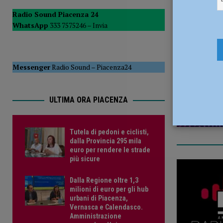
POLITICA
Radio Sound Piacenza 24
WhatsApp
333 7575246 –
Invia
[ 5 Agosto 2026 ]
Caldo estremo e asili nido, Tagliaferri (F
11 Maggio
Messenger
Radio Sound
–
Piacenza24
ULTIMA ORA PIACENZA
Tutela di pedoni e ciclisti,
dalla Provincia 295 mila
euro per rendere le strade
più sicure
Dalla Regione oltre 1,3
milioni di euro per gli hub
urbani di Piacenza,
Vernasca e Calendasco.
Amministrazione