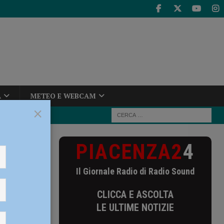
A
METEO E WEBCAM
×
PIACENZA2
4
“Giove” la
DIO
Il Giornale Radio di Radio Sound
la
CLICCA E ASCOLTA
ritiche:
LE ULTIME NOTIZIE
UDIO