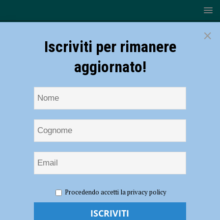
×
Iscriviti per rimanere
aggiornato!
HOME
NOTIZIE
Prorogate sino a mercoledì 19 le misure
Procedendo accetti la privacy policy
emergenziali antismog
Prorogate sino a mercoledì 19 le misure