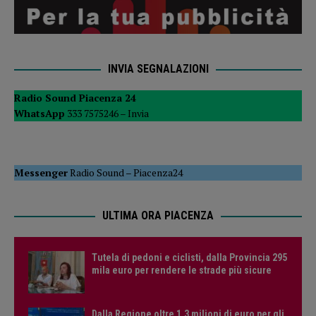
INVIA SEGNALAZIONI
Radio Sound Piacenza 24
WhatsApp
333 7575246 –
Invia
Messenger
Radio Sound
–
Piacenza24
ULTIMA ORA PIACENZA
Tutela di pedoni e ciclisti, dalla Provincia 295
mila euro per rendere le strade più sicure
Dalla Regione oltre 1,3 milioni di euro per gli