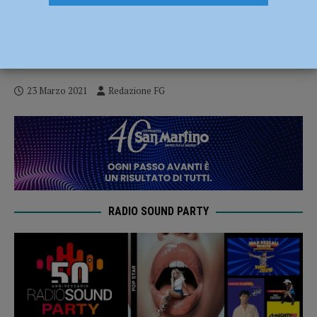
Open week lauree magistrali della
Cattolica, tre giorni per presentare i corsi
attivati a Piacenza
23 Marzo 2021
Redazione FG
RADIO SOUND PARTY