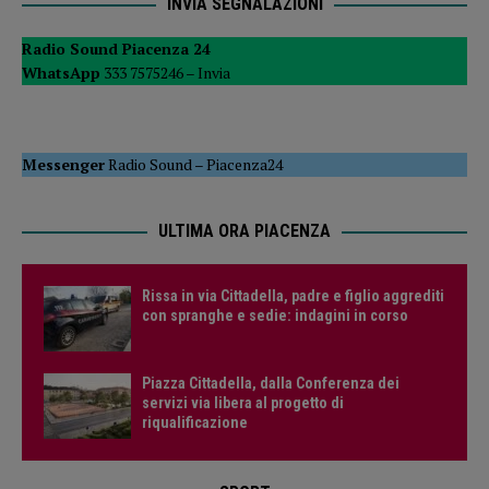
INVIA SEGNALAZIONI
Radio Sound Piacenza 24
WhatsApp
333 7575246 –
Invia
Messenger
Radio Sound
–
Piacenza24
ULTIMA ORA PIACENZA
Rissa in via Cittadella, padre e figlio aggrediti
con spranghe e sedie: indagini in corso
Piazza Cittadella, dalla Conferenza dei
servizi via libera al progetto di
riqualificazione