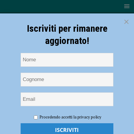
×
Iscriviti per rimanere
aggiornato!
HOME
NOTIZIE
ATTUALITÀ
Open week lauree
Procedendo accetti la privacy policy
magistrali della Cattolica, tre giorni per presentare i corsi attivati a
Piacenza