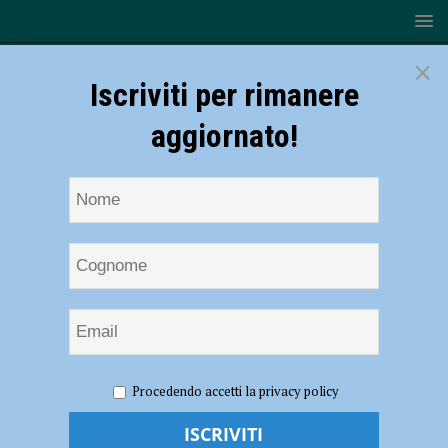
×
Iscriviti per rimanere
aggiornato!
HOME
NOTIZIE
ECONOMIA
Sciopero del trasporto
Procedendo accetti la privacy policy
pubblico, possibili disagi anche a Piacenza
Sciopero del trasporto pubblico, possibili