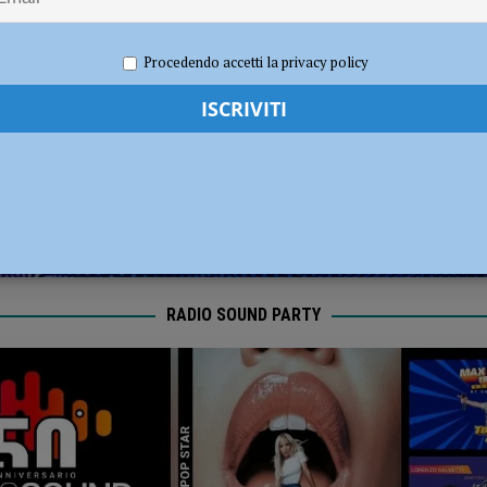
i carabinieri: sette segnalati e stupefacenti sequestrati
CRONACA
e 2025
Redazione FG
Attualità
Procedendo accetti la privacy policy
disce i titolari ferendone uno: bloccato e arrestato poco dopo la fuga
RADIO SOUND PARTY