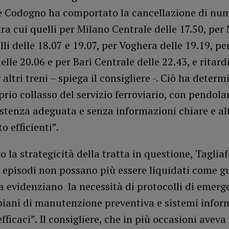
e Codogno ha comportato la cancellazione di nu
tra cui quelli per Milano Centrale delle 17.50, per
lli delle 18.07 e 19.07, per Voghera delle 19.19, p
elle 20.06 e per Bari Centrale delle 22.43, e ritardi
 altri treni – spiega il consigliere -. Ciò ha deter
prio collasso del servizio ferroviario, con pendolar
stenza adeguata e senza informazioni chiare e al
o efficienti”.
 la strategicità della tratta in questione, Tagliafe
 episodi non possano più essere liquidati come g
a evidenziano la necessità di protocolli di emer
 piani di manutenzione preventiva e sistemi infor
efficaci”. Il consigliere, che in più occasioni avev