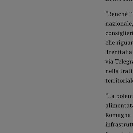
“Benché l’
nazionale
consiglier
che riguar
Trenitalia
via Telegr
nella tra
territorial
“La polemi
alimentata
Romagna è
infrastrut