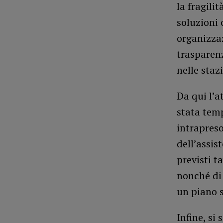
la fragili
soluzioni 
organizza
trasparen
nelle staz
Da qui l’a
stata temp
intrapreso
dell’assis
previsti t
nonché di 
un piano s
Infine, si