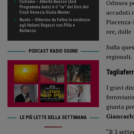
Odissea pe
Ciclismo – Alberto Baesso (Asd
Programma Auto) è il “re” del Giro del
accaduti m
Friuli Venezia Giulia Master
Nuoto – Vittorino da Feltre in evidenza
Piacenza-M
agli Italiani Ragazzi con Pilla e
ore, dalle 
Barbazza
Sulla ques
PODCAST RADIO SOUND
regionali.
Tagliaferr
I gravi dis
ferroviari
giunta pre
Giancarlo
LE PIÙ LETTE DELLA SETTIMANA
“Il 3 sett