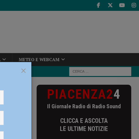
A
METEO E WEBCAM
×
PIACENZA2
4
 Piacenza-
Il Giornale Radio di Radio Sound
a
CLICCA E ASCOLTA
ca”. Pd:
LE ULTIME NOTIZIE
atori”