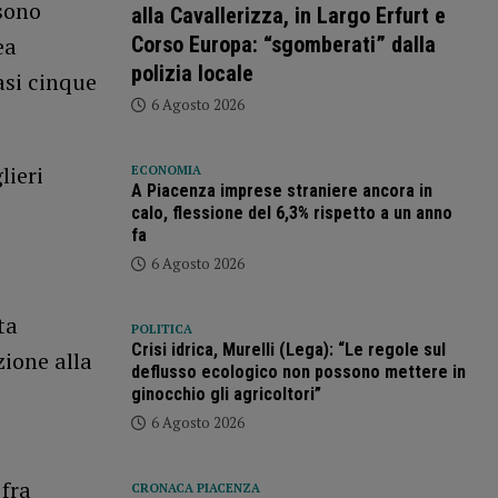
 sono
alla Cavallerizza, in Largo Erfurt e
ea
Corso Europa: “sgomberati” dalla
polizia locale
asi cinque
6 Agosto 2026
lieri
ECONOMIA
A Piacenza imprese straniere ancora in
calo, flessione del 6,3% rispetto a un anno
fa
6 Agosto 2026
ta
POLITICA
Crisi idrica, Murelli (Lega): “Le regole sul
zione alla
deflusso ecologico non possono mettere in
ginocchio gli agricoltori”
6 Agosto 2026
 fra
CRONACA PIACENZA