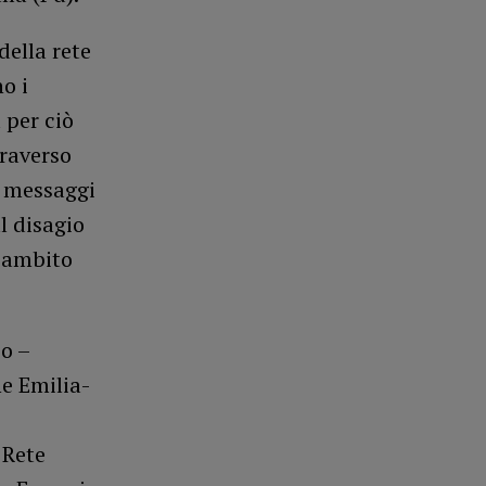
della rete
o i
 per ciò
traverso
, messaggi
l disagio
o ambito
o –
e Emilia-
 Rete