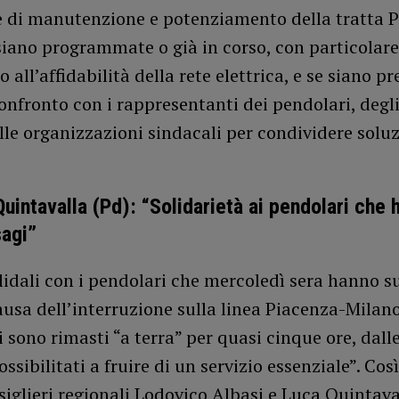
e di manutenzione e potenziamento della tratta 
iano programmate o già in corso, con particolare
 all’affidabilità della rete elettrica, e se siano pr
confronto con i rappresentanti dei pendolari, degli
elle organizzazioni sindacali per condividere solu
Quintavalla (Pd): “Solidarietà ai pendolari che 
sagi”
idali con i pendolari che mercoledì sera hanno s
ausa dell’interruzione sulla linea Piacenza-Milano
 sono rimasti “a terra” per quasi cinque ore, dalle
ossibilitati a fruire di un servizio essenziale”. Cos
siglieri regionali Lodovico Albasi e Luca Quintava