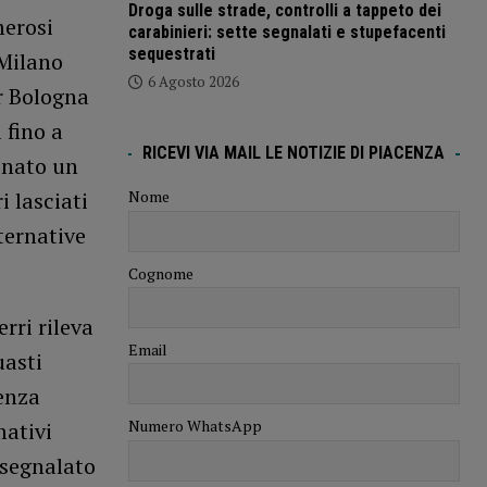
Droga sulle strade, controlli a tappeto dei
merosi
carabinieri: sette segnalati e stupefacenti
sequestrati
 Milano
6 Agosto 2026
er Bologna
 fino a
RICEVI VIA MAIL LE NOTIZIE DI PIACENZA
minato un
i lasciati
Nome
ternative
Cognome
rri rileva
Email
uasti
genza
Numero WhatsApp
mativi
a segnalato