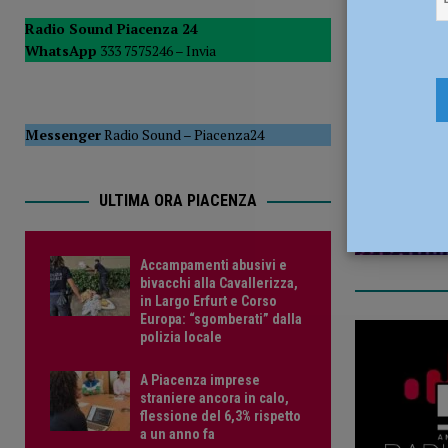
POLITICA
Radio Sound Piacenza 24
WhatsApp
333 7575246 –
Invia
[ 6 Agosto 2026 ]
Droga sulle strade, controlli a tappeto de
5 Settembr
PIACENZA
[ 6 Agosto 2026 ]
Scoperto durante il furto in un bar aggre
Messenger
Radio Sound
–
Piacenza24
CRONACA PIACENZA
ULTIMA ORA PIACENZA
Accampamenti abusivi e
bivacchi alla Cavallerizza,
in Largo Erfurt e Corso
Europa: “sgomberati” dalla
polizia locale
A Piacenza imprese
straniere ancora in calo,
flessione del 6,3% rispetto
a un anno fa