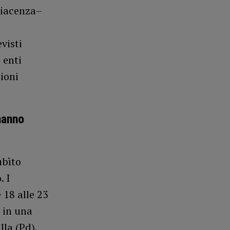
Piacenza–
evisti
 enti
zioni
hanno
ubìto
. I
 18 alle 23
ì in una
lla (Pd).