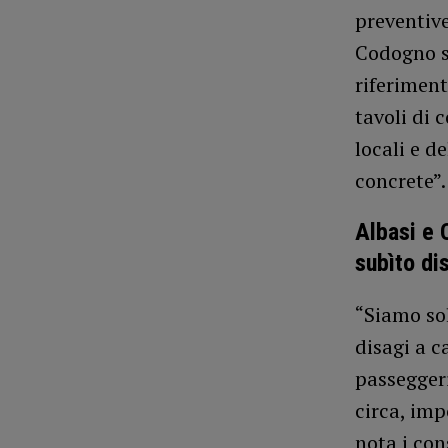
preventiv
Codogno s
riferimento
tavoli di 
locali e d
concrete”.
Albasi e 
subìto di
“Siamo sol
disagi a c
passeggeri
circa, imp
nota i con