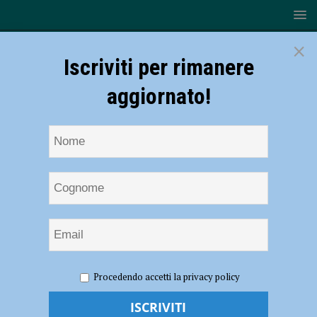
×
Iscriviti per rimanere
aggiornato!
HOME
NOTIZIE
POLITICA
Città senza barriere,
Procedendo accetti la privacy policy
presentazione pubblica del primo PEBA comunale di Piacenza
Città senza barriere, presentazione