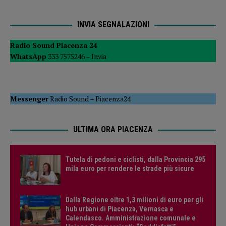
INVIA SEGNALAZIONI
Radio Sound Piacenza 24
WhatsApp
333 7575246 –
Invia
Messenger
Radio Sound
–
Piacenza24
ULTIMA ORA PIACENZA
Tutela di pedoni e ciclisti, dalla Provincia 295
mila euro per rendere le strade più sicure
Dalla Regione oltre 1,3 milioni di euro per gli
hub urbani di Piacenza, Vernasca e
Calendasco. Amministrazione comunale e