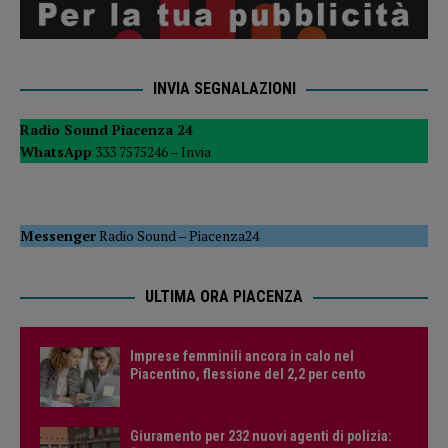
INVIA SEGNALAZIONI
Radio Sound Piacenza 24
WhatsApp
333 7575246 –
Invia
Messenger
Radio Sound
–
Piacenza24
ULTIMA ORA PIACENZA
Imprese femminili ancora in calo nel
Piacentino, flessione del 2,2 per cento
Giuramento per 232 nuovi agenti di polizia: