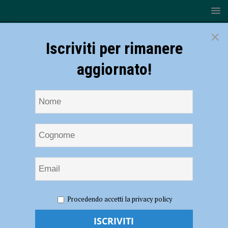
×
Iscriviti per rimanere
aggiornato!
HOME
NOTIZIE
ATTUALITÀ
Pronto Spesa
Procedendo accetti la privacy policy
Comune, il servizio si avvia alla conclusione con la fine
dell’emergenza sanitaria