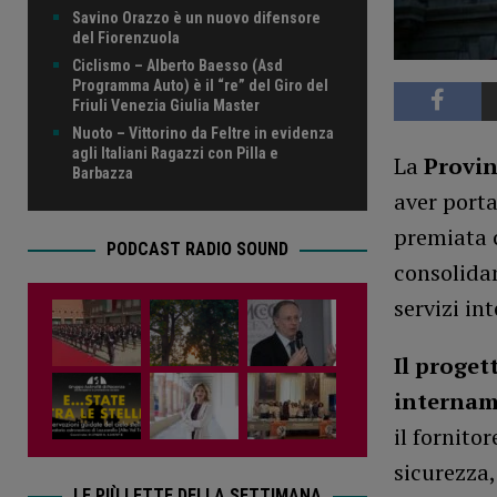
Savino Orazzo è un nuovo difensore
del Fiorenzuola
Ciclismo – Alberto Baesso (Asd
Programma Auto) è il “re” del Giro del
Friuli Venezia Giulia Master
Nuoto – Vittorino da Feltre in evidenza
agli Italiani Ragazzi con Pilla e
La
Provin
Barbazza
aver porta
premiata
PODCAST RADIO SOUND
consolidam
servizi int
Il proget
internam
il fornito
sicurezza,
LE PIÙ LETTE DELLA SETTIMANA