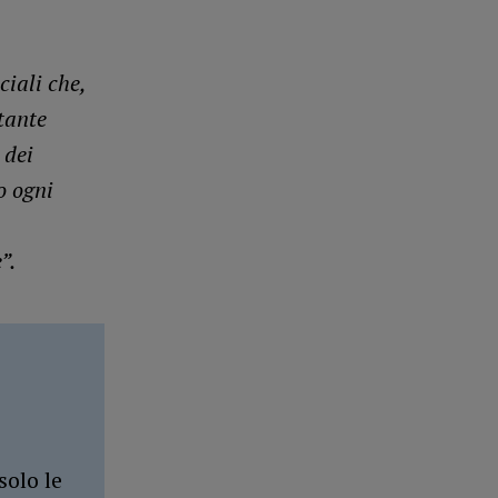
ciali che,
tante
 dei
o ogni
”.
solo le