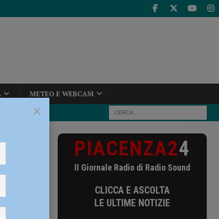
A
METEO E WEBCAM
×
PIACENZA2
4
 Cloud: il PNRR
Il Giornale Radio di Radio Sound
in
CLICCA E ASCOLTA
 mila
LE ULTIME NOTIZIE