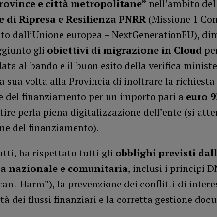
rovince e città metropolitane”
nell’ambito de
e di Ripresa e Resilienza PNRR
(Missione 1 C
iato dall’Unione europea – NextGenerationEU), d
ggiunto gli
obiettivi di migrazione in Cloud
per
ata al bando e il buon esito della verifica ministe
 sua volta alla Provincia di inoltrare la richiesta
e del finanziamento per un importo pari a
euro 9
tire perla piena digitalizzazione dell’ente (si atte
ne del finanziamento).
atti, ha rispettato tutti gli
obblighi previsti dal
a nazionale e comunitaria
, inclusi i principi 
cant Harm”), la prevenzione dei conflitti di interes
ità dei flussi finanziari e la corretta gestione do