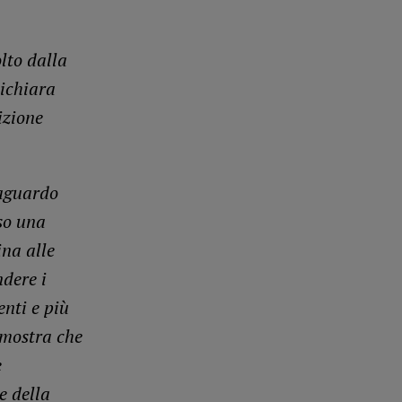
lto dalla
dichiara
izione
raguardo
so una
na alle
ndere i
enti e più
imostra che
e
e della