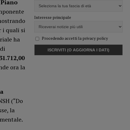
l
Piano
omponente
Interesse principale
imostrando
 i quali si
riale ha
Procedendo accetti la privacy policy
 di
31.712,00
nde ora la
la
DNSH (“Do
se, la
cumentale.