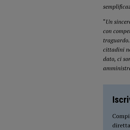
semplifica
“
Un sincero
con compet
traguardo.
cittadini n
dato, ci s
amministraz
Iscr
Compil
dirett