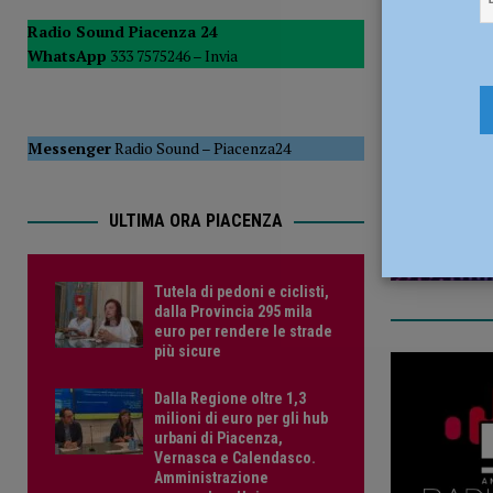
POLITICA
Radio Sound Piacenza 24
WhatsApp
333 7575246 –
Invia
[ 5 Agosto 2026 ]
Caldo estremo e asili nido, Tagliaferri (F
4 Novembr
Messenger
Radio Sound
–
Piacenza24
ULTIMA ORA PIACENZA
Tutela di pedoni e ciclisti,
dalla Provincia 295 mila
euro per rendere le strade
più sicure
Dalla Regione oltre 1,3
milioni di euro per gli hub
urbani di Piacenza,
Vernasca e Calendasco.
Amministrazione