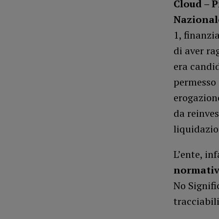
Cloud – P
Nazional
1, finanz
di aver ra
era candid
permesso a
erogazion
da reinves
liquidazio
L’ente, inf
normativ
No Signifi
tracciabil