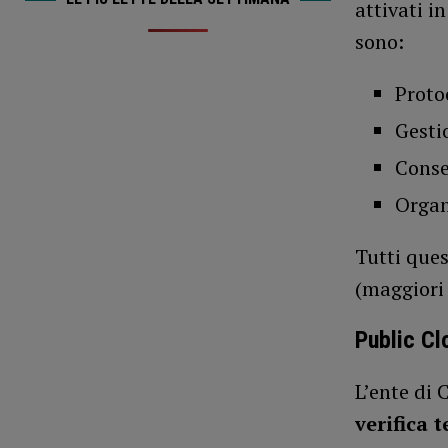
attivati i
sono:
Proto
Gesti
Conse
Organ
Tutti ques
(maggiori 
Public Cl
L’ente di 
verifica 