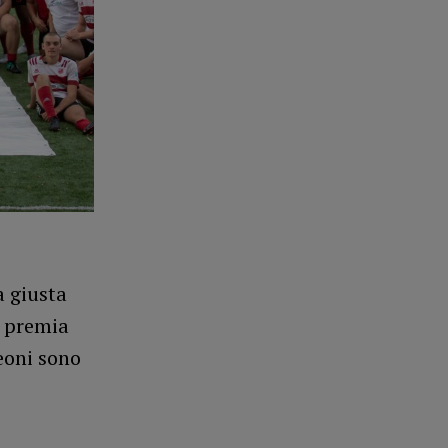
a giusta
e premia
eoni sono