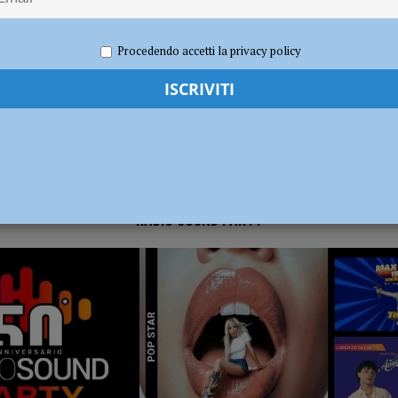
2020
Carlofilippo Vardelli
Rugby
,
Sport
dI): “Verificare subito la situazione nella provincia di Piacenza”
POLITICA
Procedendo accetti la privacy policy
RADIO SOUND PARTY