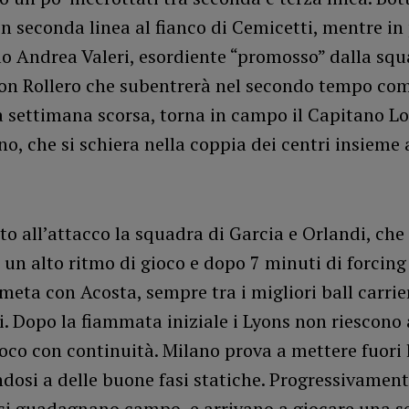
in seconda linea al fianco di Cemicetti, mentre i
olo Andrea Valeri, esordiente “promosso” dalla sq
con Rollero che subentrerà nel secondo tempo com
a settimana scorsa, torna in campo il Capitano L
o, che si schiera nella coppia dei centri insieme 
to all’attacco la squadra di Garcia e Orlandi, ch
un alto ritmo di gioco e dopo 7 minuti di forcing
 meta con Acosta, sempre tra i migliori ball carrie
. Dopo la fiammata iniziale i Lyons non riescono 
oco con continuità. Milano prova a mettere fuori l
osi a delle buone fasi statiche. Progressivament
si guadagnano campo, e arrivano a giocare una se