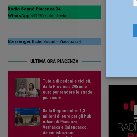
4 Ottobre 
POLITICA
Radio Sound Piacenza 24
WhatsApp
333 7575246 –
Invia
[ 5 Agosto 2026 ]
Caldo estremo e asili nido, Tagliaferri (F
Messenger
Radio Sound
–
Piacenza24
ULTIMA ORA PIACENZA
Tutela di pedoni e ciclisti,
dalla Provincia 295 mila
euro per rendere le strade
più sicure
Dalla Regione oltre 1,3
milioni di euro per gli hub
urbani di Piacenza,
Vernasca e Calendasco.
Amministrazione