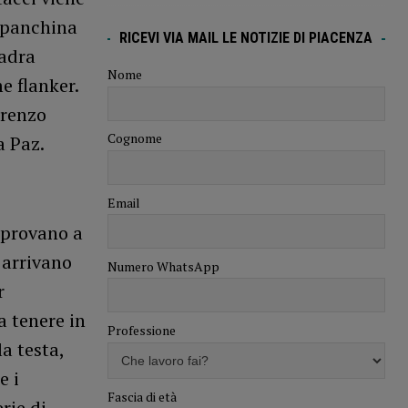
n panchina
RICEVI VIA MAIL LE NOTIZIE DI PIACENZA
uadra
Nome
e flanker.
orenzo
Cognome
a Paz.
Email
e provano a
 arrivano
Numero WhatsApp
r
a tenere in
Professione
a testa,
e i
Fascia di età
rie di