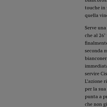
touche in 
quella vin
Serve una 
che al 26’
finalment
seconda m
bianconeri
immediata
servire Ci
L’azione r
per la sua
punta a pr
che non g