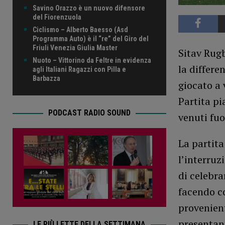
Savino Orazzo è un nuovo difensore
del Fiorenzuola
Ciclismo – Alberto Baesso (Asd
Programma Auto) è il “re” del Giro del
Friuli Venezia Giulia Master
Sitav Rugb
Nuoto – Vittorino da Feltre in evidenza
la differe
agli Italiani Ragazzi con Pilla e
Barbazza
giocato a 
Partita pi
PODCAST RADIO SOUND
venuti fuo
La partita
l’interruz
di celebra
facendo c
provenient
presentano
LE PIÙ LETTE DELLA SETTIMANA