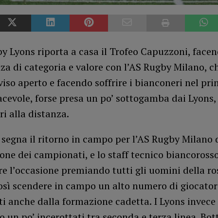
y Lyons riporta a casa il Trofeo Capuzzoni, facen
nza di categoria e valore con l’AS Rugby Milano, c
viso aperto e facendo soffrire i bianconeri nel pr
acevole, forse presa un po’ sottogamba dai Lyons,
ri alla distanza.
 segna il ritorno in campo per l’AS Rugby Milano
ione dei campionati, e lo staff tecnico biancoross
re l’occasione premiando tutti gli uomini della ro
osì scendere in campo un alto numero di giocator
i anche dalla formazione cadetta. I Lyons invece 
 un po’ incerottati tra seconda e terza linea. Bot