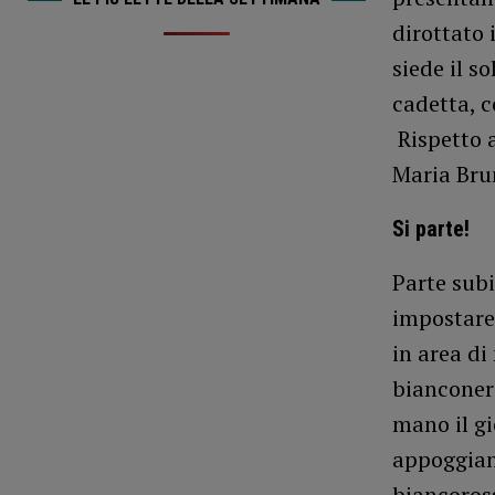
dirottato 
siede il s
cadetta, 
Rispetto 
Maria Brun
Si parte!
Parte subi
impostare 
in area di
bianconeri
mano il gi
appoggiand
biancoros