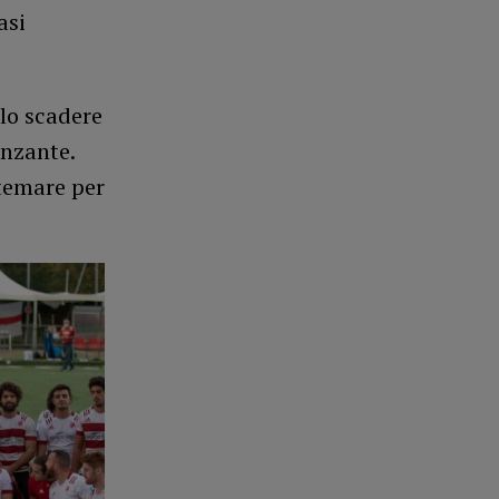
asi
lo scadere
anzante.
temare per