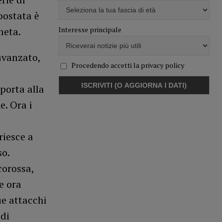
postata è
Interesse principale
meta.
avanzato,
Procedendo accetti la privacy policy
porta alla
. Ora i
iesce a
so.
corossa,
e ora
ue attacchi
di