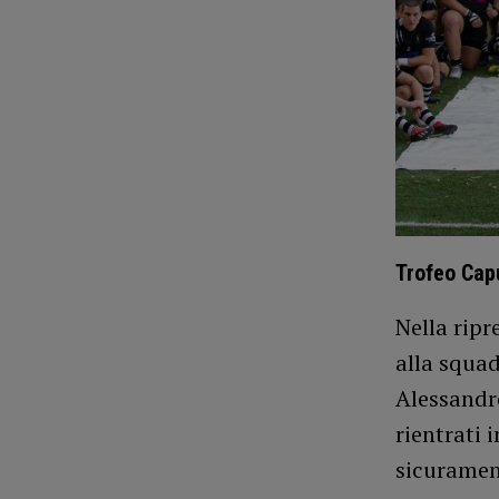
Trofeo Cap
Nella ripr
alla squa
Alessandro
rientrati 
sicuramen