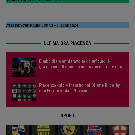
Messenger
Radio Sound
–
Piacenza24
ULTIMA ORA PIACENZA
Bimbo di tre anni travolto da un’auto: è
gravissimo. Il dramma in provincia di Treviso
Piacenza calcio inserito nel Girone B: derby
con Fiorenzuola e Nibbiano
SPORT