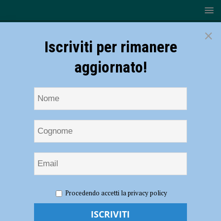
×
Iscriviti per rimanere
aggiornato!
HOME
NOTIZIE
CRONACA PIACENZA
Schianto a
Procedendo accetti la privacy policy
San Nicolò, quattro mezzi coinvolti
Schianto a San Nicolò, quattro mezzi