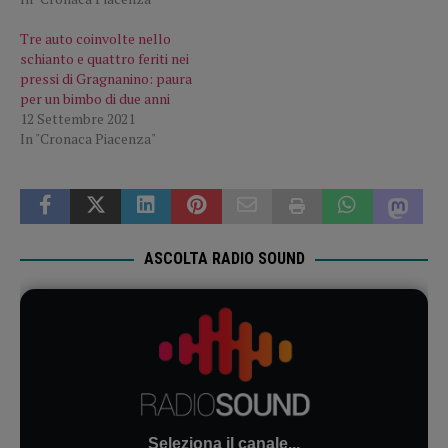
Tre auto coinvolte nello
schianto e quattro feriti nei
pressi di Gragnanino: paura
per un bimbo di due anni
12 Settembre 2021
In "Cronaca Piacenza"
ASCOLTA RADIO SOUND
Seleziona il canale...