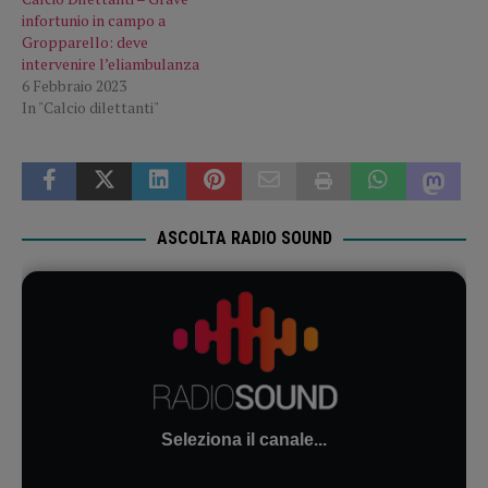
infortunio in campo a
Gropparello: deve
intervenire l’eliambulanza
6 Febbraio 2023
In "Calcio dilettanti"
ASCOLTA RADIO SOUND
Seleziona il canale...