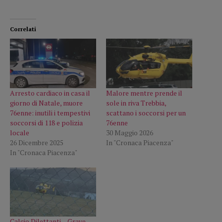
Correlati
Arresto cardiaco in casa il
Malore mentre prende il
giorno di Natale, muore
sole in riva Trebbia,
76enne: inutili i tempestivi
scattano i soccorsi per un
soccorsi di 118 e polizia
76enne
locale
30 Maggio 2026
26 Dicembre 2025
In "Cronaca Piacenza"
In "Cronaca Piacenza"
Calcio Dilettanti – Grave