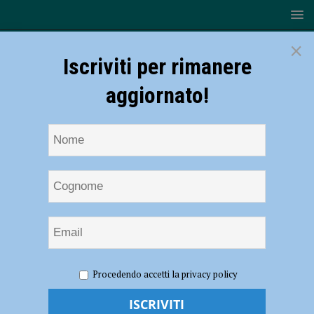
×
Iscriviti per rimanere
aggiornato!
HOME
NOTIZIE
CRONACA PIACENZA
Seduce un
Procedendo accetti la privacy policy
76enne e lo ricatta, arrestata 31enne
Seduce un 76enne e lo ricatta, arrestata