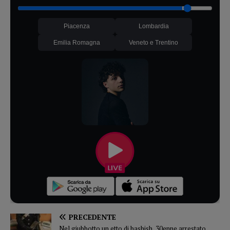
Piacenza
Lombardia
Emilia Romagna
Veneto e Trentino
PRECEDENTE
Nel giubbotto un etto di hashish, 30enne arrestato