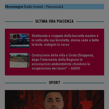
Messenger
Radio Sound
–
Piacenza24
ULTIMA ORA PIACENZA
Strattonata e scippata della borsetta mentre è
in sella alla sua bicicletta, donna cade e batte
la testa: indagini in corso
Costruzione della villa a Costa Chiappona,
dopo l’intervento della Regione le
associazioni ambientaliste chiedono la
sospensione dei lavori” – AUDIO
SPORT