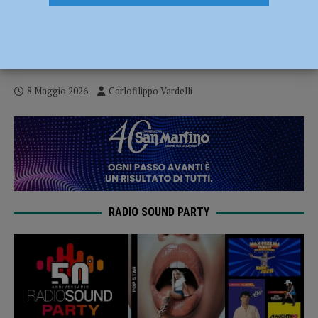
Serie B – Fiorenzuola Bees, inizia la corsa
playout: domani Gara 1 al PalArquato
contro Ravenna
8 Maggio 2026
Carlofilippo Vardelli
RADIO SOUND PARTY