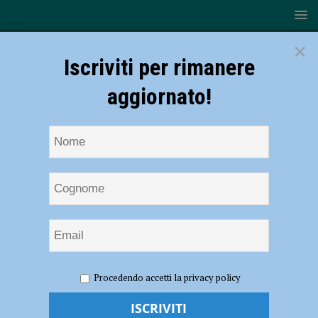
×
Iscriviti per rimanere
aggiornato!
HOME
NOTIZIE
SPORT
BASKET
Serie B –
Procedendo accetti la privacy policy
Fiorenzuola Bees, inizia la corsa playout: domani Gara 1 al PalArquato
contro Ravenna