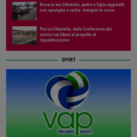
Rissa in via Cittadella, padre e figlio aggrediti
con spranghe e sedie: indagini in corso
Piazza Cittadella, dalla Conferenza dei
servizi via libera al progetto di
riqualificazione
SPORT