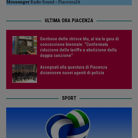
Messenger
Radio Sound
–
Piacenza24
ULTIMA ORA PIACENZA
Gestione delle strisce blu, al via la gara di
concessione biennale: “Confermata
riduzione delle tariffe e abolizione della
doppia sanzione”
Assegnati alla questura di Piacenza
diciannove nuovi agenti di polizia
SPORT