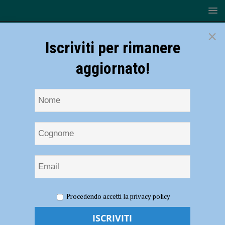
×
Iscriviti per rimanere
aggiornato!
HOME
NOTIZIE
SPORT
BASKET
Serie B – I
Procedendo accetti la privacy policy
Fiorenzuola Bees vengono superati da una Imola con il 50% dal
campo: finisce 91-74 per la Virtus