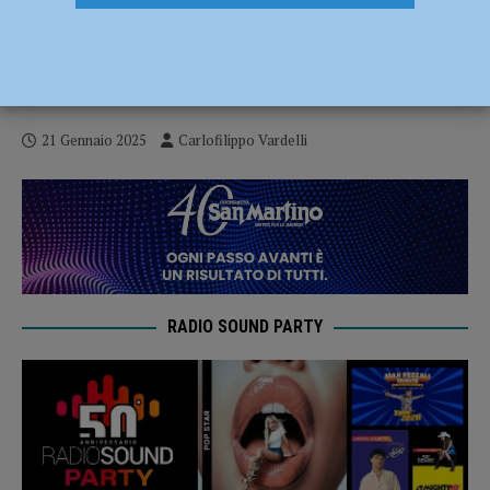
Serie B – I Fiorenzuola Bees vengono
superati da una Imola con il 50% dal
campo: finisce 91-74 per la Virtus
21 Gennaio 2025
Carlofilippo Vardelli
RADIO SOUND PARTY