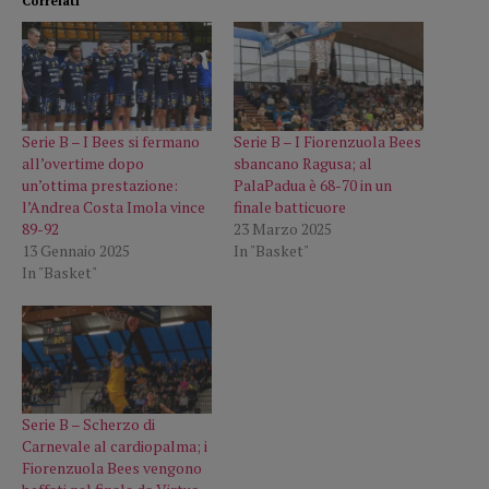
Correlati
Serie B – I Bees si fermano
Serie B – I Fiorenzuola Bees
all’overtime dopo
sbancano Ragusa; al
un’ottima prestazione:
PalaPadua è 68-70 in un
l’Andrea Costa Imola vince
finale batticuore
89-92
23 Marzo 2025
13 Gennaio 2025
In "Basket"
In "Basket"
Serie B – Scherzo di
Carnevale al cardiopalma; i
Fiorenzuola Bees vengono