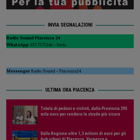
INVIA SEGNALAZIONI
Radio Sound Piacenza 24
WhatsApp
333 7575246 –
Invia
Messenger
Radio Sound
–
Piacenza24
ULTIMA ORA PIACENZA
Tutela di pedoni e ciclisti, dalla Provincia 295
mila euro per rendere le strade più sicure
Dalla Regione oltre 1,3 milioni di euro per gli
hub urbani di Piacenza, Vernasca e