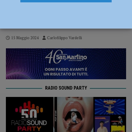
Serie B – La Bakery Piacenza si arrende
all’ultimo tiro! Jesi vince 81-78 e vola in
semifinale – AUDIO
15 Maggio 2024
Carlofilippo Vardelli
RADIO SOUND PARTY