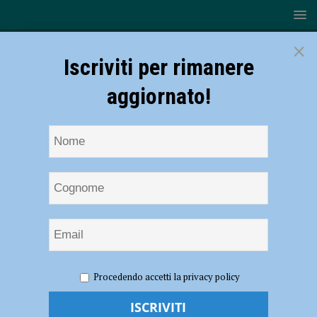
×
Iscriviti per rimanere
aggiornato!
HOME
NOTIZIE
SPORT
BASKET
Serie B – La
Procedendo accetti la privacy policy
Bakery Piacenza si arrende all’ultimo tiro! Jesi vince 81-78 e vola in
semifinale – AUDIO