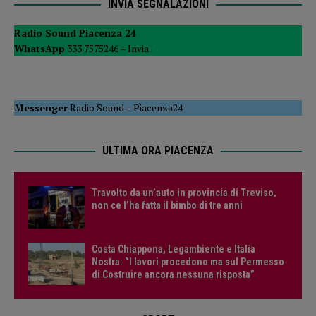
INVIA SEGNALAZIONI
Radio Sound Piacenza 24
WhatsApp
333 7575246 –
Invia
Messenger
Radio Sound
–
Piacenza24
ULTIMA ORA PIACENZA
Travolto da un’auto in provincia di Treviso,
non ce l’ha fatta il bimbo di tre anni
Costa Chiappona, Legambiente e Italia
Nostra: “I lavori procedono ma sul Permesso
di Costruire ancora nessuna risposta”